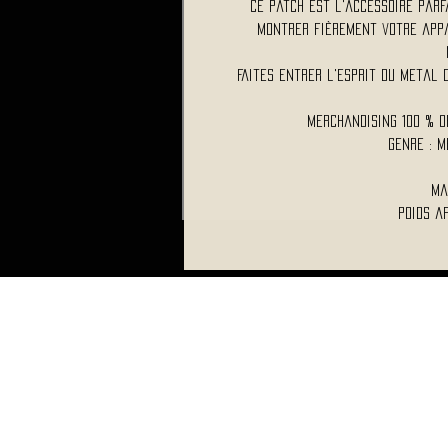
Ce patch est l'accessoire par
montrer fièrement votre app
Faites entrer l'esprit du metal 
Merchandising 100 % O
Genre : 
Ma
Poids a