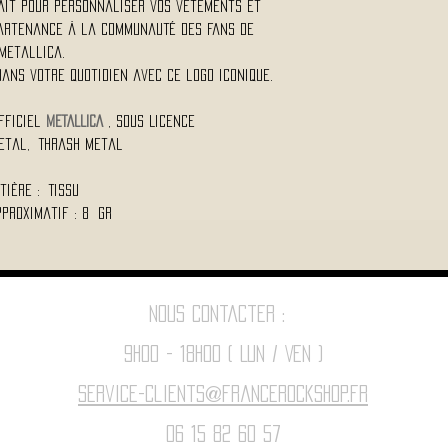
fait pour personnaliser vos vêtements et
artenance à la communauté des fans de
Metallica.
dans votre quotidien avec ce logo iconique.
fficiel
METALLICA
, Sous Licence
Metal, Thrash Metal
tière : Tissu
pproximatif : 8 Gr
Nous contacter :
9h00 - 18H00 ( Lun / Ven )
Service-clients@francerockshop.fr
06 15 82 60 57