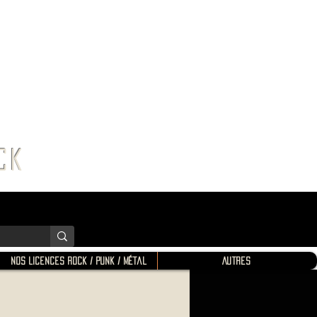
K SHOP
ROCK
Nos Licences Rock / Punk / Métal
Autres