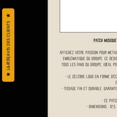
L&#39;AVIS DES CLIENTS
Patch Musiqu
Affichez votre passion pour Meta
emblématique du groupe. Ce des
tous les fans du groupe, idéal p
- Le célèbre logo en forme d'é
- Tissage fin et durable, garant
- Ce pat
- Dimensions : 12.