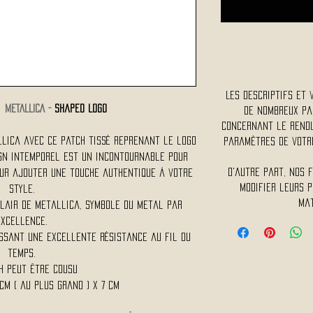
Les descriptifs et 
e
METALLICA -
Shaped Logo
De nombreux pa
concernant le rendu 
llica avec ce patch tissé reprenant le logo
paramètres de votre
ign intemporel est un incontournable pour
D'autre part, nos 
our ajouter une touche authentique à votre
modifier leurs p
style.
mat
clair de Metallica, symbole du metal par
excellence.
issant une excellente résistance au fil du
temps.
ch peut être cousu
5 Cm ( au plus grand ) x 7 Cm