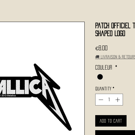
Patch Officiel 
Shaped Logo
Price
€8.00
🚚 Livraison & retour
Couleur
*
Quantity
*
Add to Cart