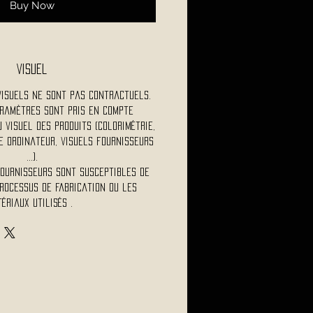
Buy Now
Visuel
visuels ne sont pas contractuels.
ramètres sont pris en compte
visuel des produits (colorimétrie,
 ordinateur, visuels fournisseurs
...).
fournisseurs sont susceptibles de
rocessus de fabrication ou les
ériaux utilisés .