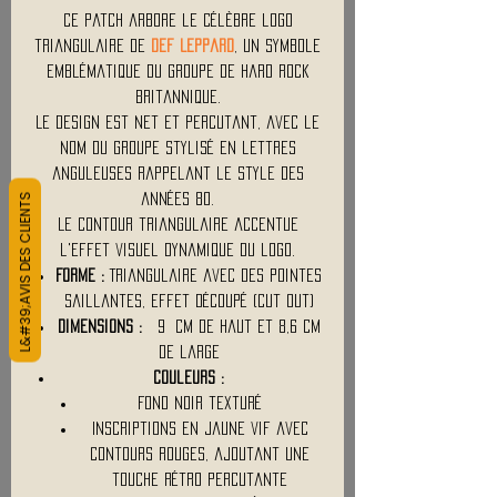
Ce patch arbore le célèbre logo
triangulaire de
Def Leppard
, un symbole
emblématique du groupe de hard rock
britannique.
Le design est net et percutant, avec le
nom du groupe stylisé en lettres
anguleuses rappelant le style des
L&#39;AVIS DES CLIENTS
années 80.
Le contour triangulaire accentue
l'effet visuel dynamique du logo.
Forme :
Triangulaire avec des pointes
saillantes, effet découpé (cut out)
Dimensions :
9 cm de haut et 8,6 cm
de large
Couleurs :
Fond noir texturé
Inscriptions en jaune vif avec
contours rouges, ajoutant une
touche rétro percutante