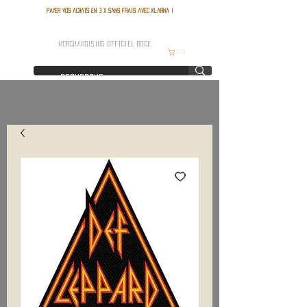
Payer vos achats en 3 x sans frais avec Klarna !
FRANCE ROCK SHOP
MERCHANDISING OFFICIEL ROCK
Cart