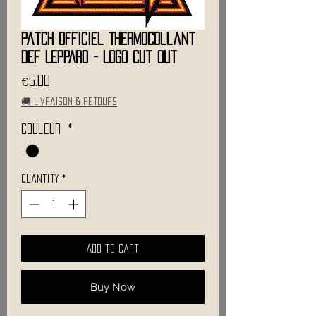
Patch Officiel Thermocollant
DEF LEPPARD - Logo Cut Out
Price
€5.00
🚚 Livraison & retours
Couleur
*
Quantity
*
Add to Cart
Buy Now