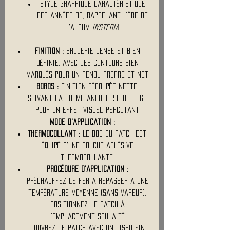
Style graphique caractéristique
des années 80, rappelant l’ère de
l'album
Hysteria
Finition :
Broderie dense et bien
définie, avec des contours bien
marqués pour un rendu propre et net
Bords :
Finition découpée nette,
suivant la forme anguleuse du logo
pour un effet visuel percutant
Mode d'application :
Thermocollant :
Le dos du patch est
équipé d'une couche adhésive
thermocollante.
Procédure d'application :
Préchauffez le fer à repasser à une
température moyenne (sans vapeur).
Positionnez le patch à
l’emplacement souhaité.
Couvrez le patch avec un tissu fin