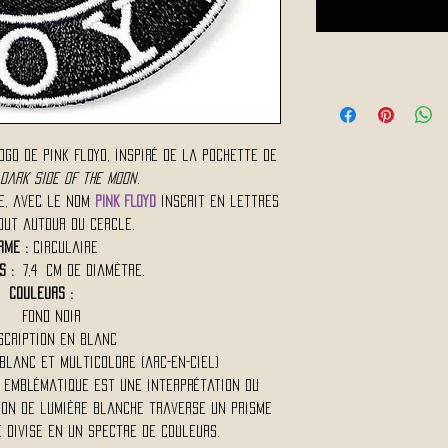
go de Pink Floyd, inspiré de la pochette de
 Dark Side of the Moon
.
re, avec le nom
PINK FLOYD
inscrit en lettres
out autour du cercle.
rme :
Circulaire
s :
7,4 cm de diamètre.
Couleurs :
Fond noir
scription en blanc
blanc et multicolore (arc-en-ciel)
 emblématique est une interprétation du
yon de lumière blanche traverse un prisme
 divise en un spectre de couleurs.