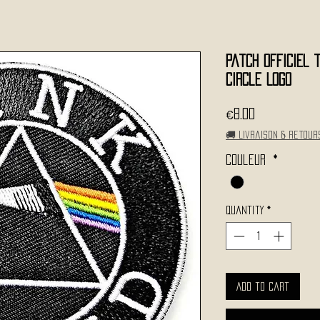
Patch Officiel 
Circle Logo
Price
€8.00
🚚 Livraison & retour
Couleur
*
Quantity
*
Add to Cart