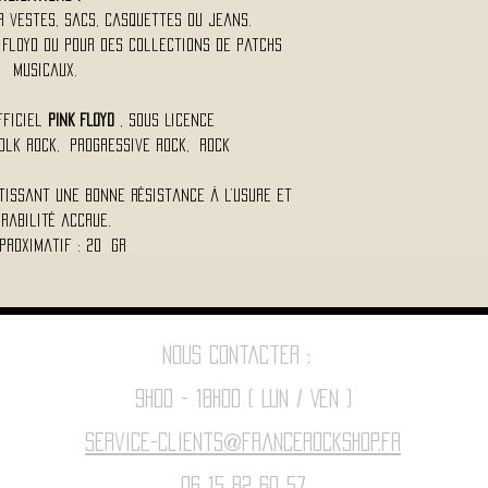
r vestes, sacs, casquettes ou jeans.
 Floyd ou pour des collections de patchs
musicaux.
fficiel
PINK FLOYD
, Sous Licence
Folk Rock, Progressive Rock, Rock
tissant une bonne résistance à l’usure et
rabilité accrue.
proximatif : 20 Gr
Nous contacter :
9h00 - 18H00 ( Lun / Ven )
Service-clients@francerockshop.fr
06 15 82 60 57