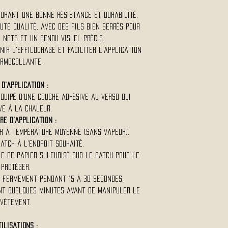
urant une bonne résistance et durabilité.
ute qualité, avec des fils bien serrés pour
 nets et un rendu visuel précis.
ir l'effilochage et faciliter l'application
rmocollante.
d'application :
quipé d'une couche adhésive au verso qui
ve à la chaleur.
re d'application :
r à température moyenne (sans vapeur).
atch à l'endroit souhaité.
le de papier sulfurisé sur le patch pour le
protéger.
r fermement pendant 15 à 30 secondes.
ant quelques minutes avant de manipuler le
vêtement.
tilisations :