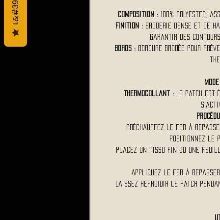
Composition :
100% polyester, ass
Finition :
Broderie dense et de ha
garantir des contours
Bords :
Bordure brodée pour préven
the
Mode 
Thermocollant :
Le patch est é
s'acti
Procédu
Préchauffez le fer à repasse
Positionnez le p
Placez un tissu fin ou une feuil
Appliquez le fer à repasse
Laissez refroidir le patch pend
U