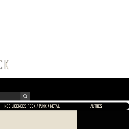
K SHOP
ROCK
Nos Licences Rock / Punk / Métal
Autres