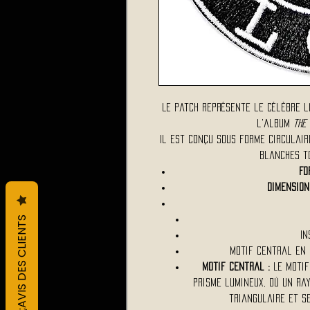
Le patch représente le célèbre lo
l'album
The
Il est conçu sous forme circulai
blanches t
Fo
Dimension
L&#39;AVIS DES CLIENTS
In
Motif central en 
Motif central :
Le motif
prisme lumineux, où un ra
triangulaire et se