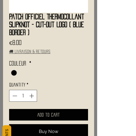
Patch Officiel Thermocollant
SLIPKNOT - Cut-Out Logo ( Blue
Border )
Price
€8.00
🚚 Livraison & retours
Couleur
*
Quantity
*
Add to Cart
Buy Now