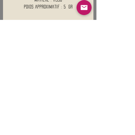
Poids approximatif : 5 Gr
Mentions légales
Conditions générales de vente
Nous contacter :
9h00 - 18H00 ( Lun / Ven )
Service-clients@francerockshop.fr
06 15 82 60 57
Siège Social :
FRANCE ROCK SHOP
69 Rue des Remparts
26300
CHATEAUNEUF-SUR-ISÈRE
S'abonner :