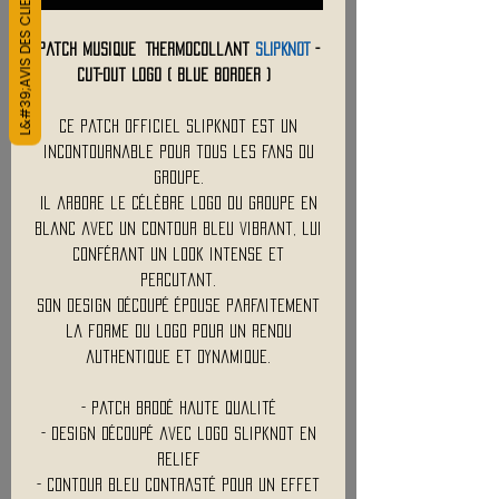
L&#39;AVIS DES CLIENTS
Patch Musique Thermocollant
SLIPKNOT
-
Cut-Out Logo ( Blue Border )
Ce patch officiel Slipknot est un
incontournable pour tous les fans du
groupe.
Il arbore le célèbre logo du groupe en
blanc avec un contour bleu vibrant, lui
conférant un look intense et
percutant.
Son design découpé épouse parfaitement
la forme du logo pour un rendu
authentique et dynamique.
- Patch brodé haute qualité
- Design découpé avec logo Slipknot en
relief
- Contour bleu contrasté pour un effet