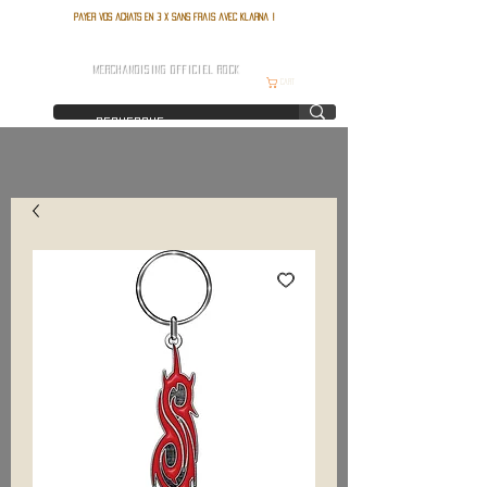
Payer vos achats en 3 x sans frais avec Klarna !
FRANCE ROCK SHOP
MERCHANDISING OFFICIEL ROCK
Cart