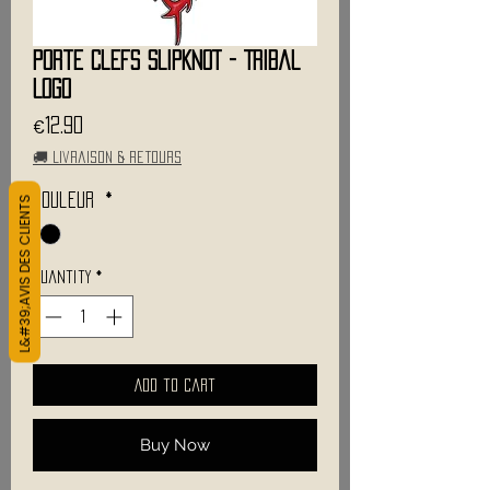
Porte Clefs SLIPKNOT - Tribal
Logo
Price
€12.90
🚚 Livraison & retours
L&#39;AVIS DES CLIENTS
Couleur
*
Quantity
*
Add to Cart
Buy Now