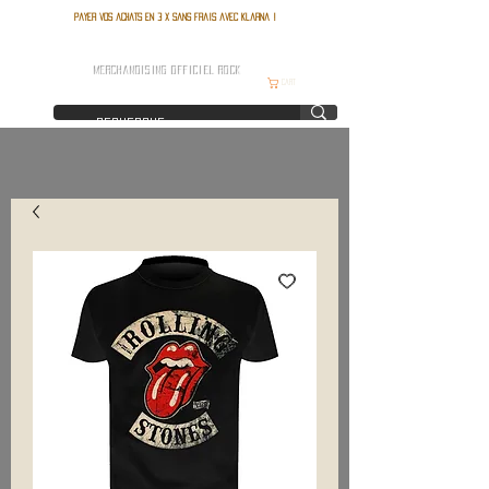
Payer vos achats en 3 x sans frais avec Klarna !
FRANCE ROCK SHOP
MERCHANDISING OFFICIEL ROCK
Cart