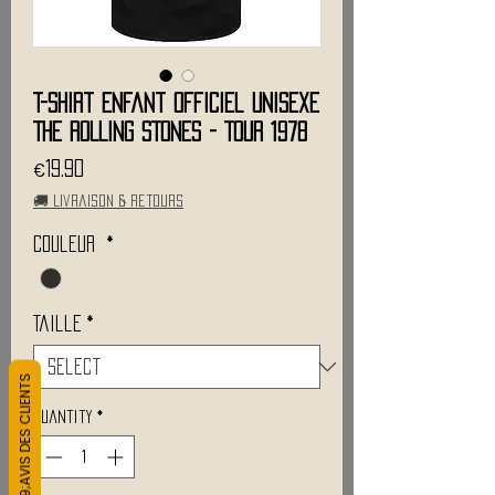
T-Shirt Enfant Officiel Unisexe
THE ROLLING STONES - Tour 1978
Price
€19.90
🚚 Livraison & retours
Couleur
*
Taille
*
L&#39;AVIS DES CLIENTS
Quantity
*