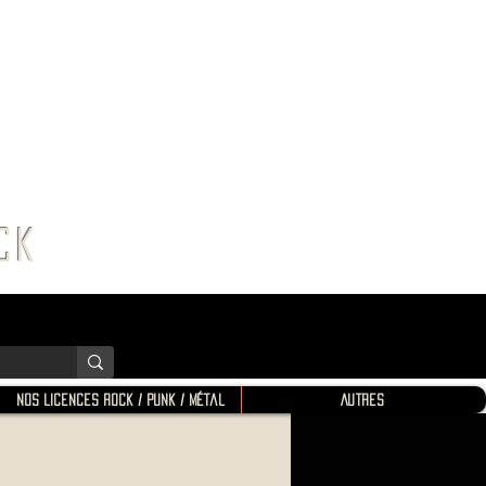
K SHOP
ROCK
Nos Licences Rock / Punk / Métal
Autres