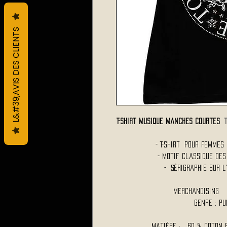
L&#39;AVIS DES CLIENTS
T-Shirt Musique Manches Courtes
- T-Shirt Pour Femmes
- Motif Classique de
- Sérigraphie sur l
Merchandising 
Genre : P
Matière : 60 % coton r