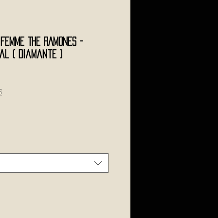
l Femme THE RAMONES -
al ( Diamante )
le
ice
s