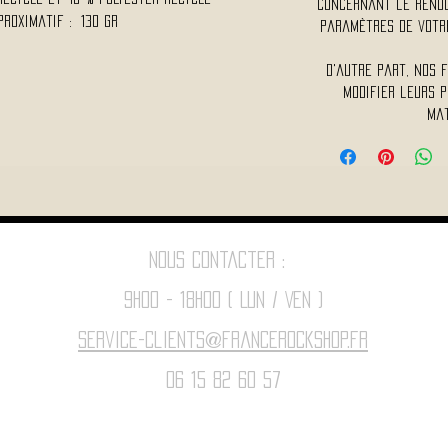
concernant le rendu 
proximatif : 130 Gr
paramètres de votre
D'autre part, nos 
modifier leurs p
mat
Nous contacter :
9h00 - 18H00 ( Lun / Ven )
Service-clients@francerockshop.fr
06 15 82 60 57