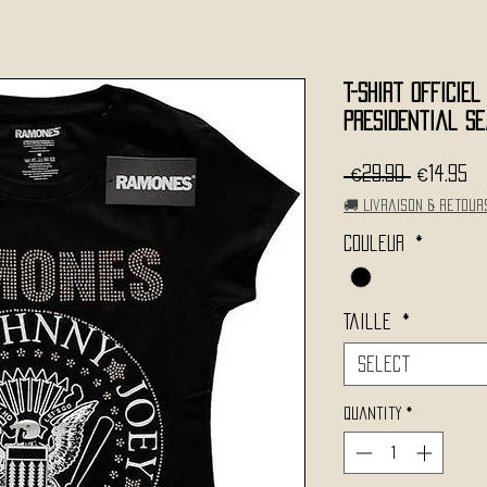
T-Shirt Officie
Presidential Se
Regular
Sa
 €29.90 
€14.95
Price
Pr
🚚 Livraison & retour
Couleur
*
Taille
*
Select
Quantity
*