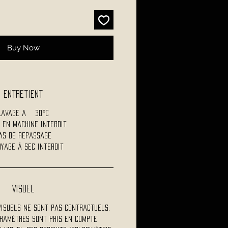
Buy Now
Entretient
Lavage a 30°C
 en machine interdit
as de repassage
yage à sec interdit
Visuel
visuels ne sont pas contractuels.
ramètres sont pris en compte