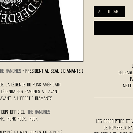
Add to Cart
THE RAMONES
- Presidential Seal ( Diamante )
Séchage
P
 de la Légende du Punk Américain
Netto
s Légendaires Ramones à l'Avant
'Avant, à l'Effet " Diamants "
100% Officiel
THE RAMONES
unk, Punk Rock, Rock
Les descriptifs et 
De nombreux pa
ecyclé et 40 % polyester recyclé