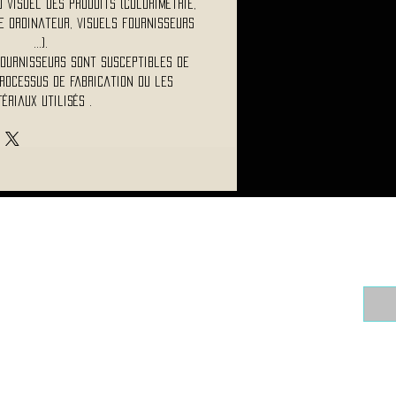
visuel des produits (colorimétrie,
 ordinateur, visuels fournisseurs
...).
fournisseurs sont susceptibles de
rocessus de fabrication ou les
ériaux utilisés .