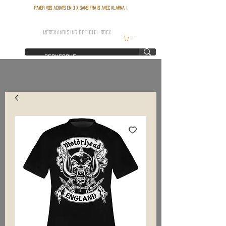
Payer vos achats en 3 x sans frais avec Klarna !
FRANCE ROCK SHOP
MERCHANDISING OFFICIEL ROCK
Cart