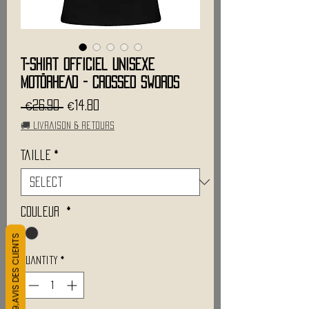
T-Shirt Officiel Unisexe
MOTÖRHEAD - Crossed Swords
Regular
Sale
 €26.90 
€14.80
Price
Price
🚚 Livraison & retours
Taille
*
Couleur
*
L&#39;AVIS DES CLIENTS
Quantity
*