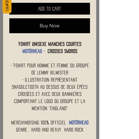
Add to Cart
Buy Now
T-Shirt Unisexe Manches Courtes
MOTÖRHEAD -
Crossed Swords
- T-Shirt Pour Homme et Femme du Groupe
de Lemmy Kilmister
- Illustration Représentant
Snaggletooth au Dessus de Deux Épées
Croisées et Avec Deux Bannières
Comportant le Logo du Groupe et la
Mention "England"
Merchandising 100% Officiel
MOTÖRHEAD
Genre : Hard And Heavy, Hard Rock