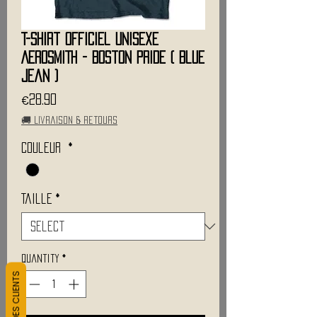
T-Shirt Officiel Unisexe
AEROSMITH - Boston Pride ( Blue
jean )
Price
€28.90
🚚 Livraison & retours
Couleur
*
Taille
*
Quantity
*