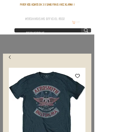
Payer vos achats en 3 x sans frais avec Klarna !
FRANCE ROCK SHOP
MERCHANDISING OFFICIEL ROCK
Cart