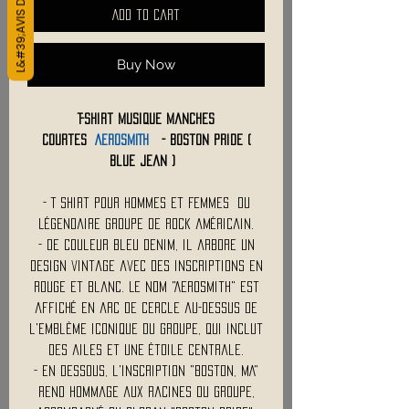
L&#39;AVIS DES CLIENTS
Add to Cart
Buy Now
T-Shirt Musique Manches
Courtes
AEROSMITH
- Boston Pride (
Blue jean )
- T Shirt Pour Hommes et Femmes du
légendaire groupe de rock américain.
- De couleur bleu denim, il arbore un
design vintage avec des inscriptions en
rouge et blanc. Le nom "Aerosmith" est
affiché en arc de cercle au-dessus de
l'emblème iconique du groupe, qui inclut
des ailes et une étoile centrale.
- En dessous, l'inscription "Boston, MA"
rend hommage aux racines du groupe,