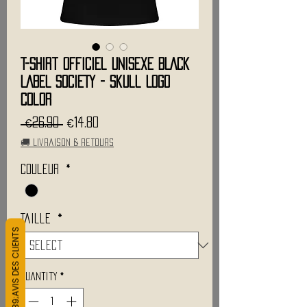
T-Shirt Officiel Unisexe BLACK
LABEL SOCIETY - Skull Logo
Color
Regular
Sale
 €26.90 
€14.80
Price
Price
🚚 Livraison & retours
Couleur
*
Taille
*
L&#39;AVIS DES CLIENTS
Quantity
*