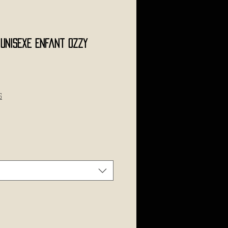
l Unisexe Enfant OZZY
le
ce
s