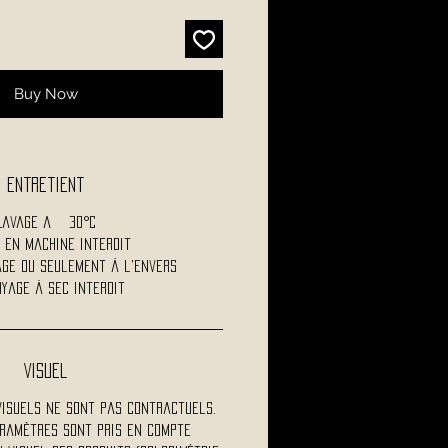
Buy Now
Entretient
Lavage a 30°C
 en machine interdit
age ou seulement à l'envers
yage à sec interdit
Visuel
visuels ne sont pas contractuels.
ramètres sont pris en compte