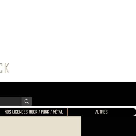
K SHOP
ROCK
Nos Licences Rock / Punk / Métal
Autres