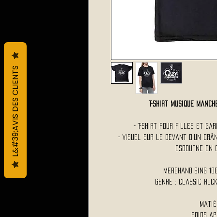
L&#39;AVIS DES CLIENTS
T-Shirt Musique Manc
- T-Shirt Pour Filles et G
- Visuel sur le devant d'Un crâ
OSBOURNE en 
Merchandising 10
Genre : Classic Roc
Matiè
Poids ap