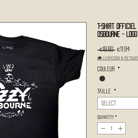
T-Shirt Officie
OSBOURNE - Logo
Regular
Sa
 €19.90 
€11.94
Price
Pri
🚚 Livraison & retour
Couleur
*
Taille
*
Select
Quantity
*