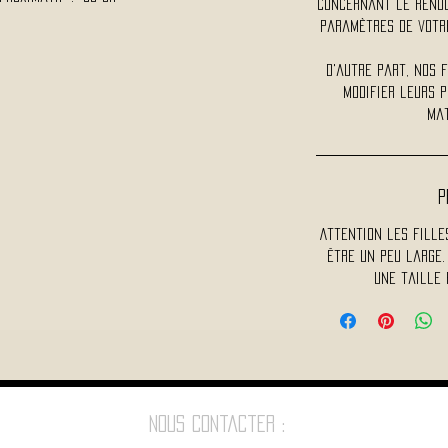
concernant le rendu 
paramètres de votre
D'autre part, nos 
modifier leurs p
mat
P
Attention les fille
être un peu large.
une taille 
Nous contacter :