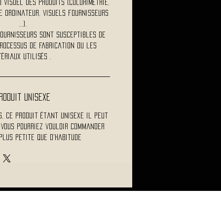
visuel des produits (colorimétrie,
 ordinateur, visuels fournisseurs
...).
fournisseurs sont susceptibles de
rocessus de fabrication ou les
ériaux utilisés .
roduit Unisexe
s, ce produit étant unisexe il peut
 Vous pourriez vouloir commander
plus petite que d'habitude