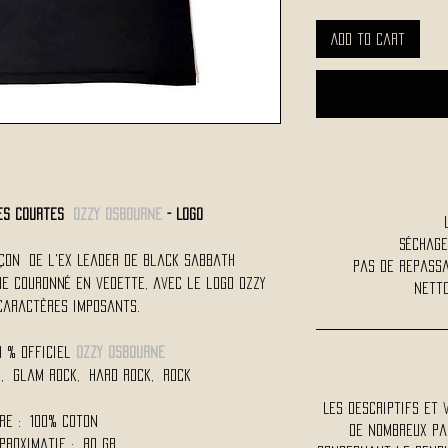
Add to Cart
hes Courtes
OZZY OSBOURNE
- Logo
Séchage
arçon de l'ex Leader de Black Sabbath
Pas de repass
ne couronné en vedette, avec le logo OZZY
Netto
caractères imposants.
0 % Officiel
OZZY OSBOURNE
k, Glam Rock, Hard Rock, Rock
Les descriptifs et 
re : 100% Coton
De nombreux pa
proximatif : 80 Gr