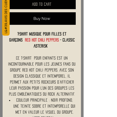
L&#39;AVIS DES CLIENTS
Add to Cart
Buy Now
T-Shirt Musique Pour Filles et
Garçons
RED HOT CHILI PEPPERS
- Classic
Asterisk
Ce t-shirt pour enfants est un
incontournable pour les jeunes fans du
groupe Red Hot Chili Peppers. Avec son
design classique et intemporel, il
permet aux petits rockeurs d’afficher
leur passion pour l’un des groupes les
plus emblématiques du rock alternatif.
Couleur principale : Noir profond,
une teinte sobre et intemporelle qui
met en valeur le visuel du groupe.