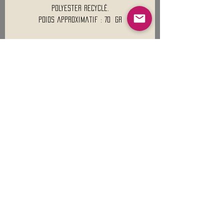
polyester recyclé.
Poids approximatif : 70 Gr
Mentions légales
Conditions générales de vente
Nous contacter :
9h00 - 18H00 ( Lun / Ven )
Service-clients@francerockshop.fr
06 15 82 60 57
Siège Social :
FRANCE ROCK SHOP
69 Rue des Remparts
26300
CHATEAUNEUF-SUR-ISÈRE
S'abonner :