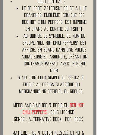
Logo central :
Le célèbre "Asterisk" rouge à huit
branches, emblème iconique des
Red Hot Chili Peppers, est imprimé
en grand au centre du t-shirt.
Autour de ce symbole, le nom du
groupe "RED HOT CHILI PEPPERS" est
affiché en blanc dans une police
audacieuse et arrondie, créant un
contraste parfait avec le fond
noir.
Style : Un look simple et efficace,
fidèle au design classique du
merchandising officiel du groupe.
Merchandising 100 % Officiel
RED HOT
CHILI PEPPERS
, Sous Licence
Genre : Alternative Rock, Pop, Rock
Matière : 60 % coton recyclé et 40 %