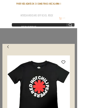
Payer vos achats en 3 x sans frais avec Klarna !
FRANCE ROCK SHOP
MERCHANDISING OFFICIEL ROCK
Cart