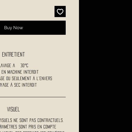
Buy Now
Entretient
Lavage a 30°C
 en machine interdit
age ou seulement à l'envers
yage à sec interdit
Visuel
visuels ne sont pas contractuels.
ramètres sont pris en compte