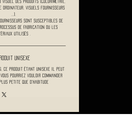
visuel des produits (colorimétrie,
 ordinateur, visuels fournisseurs
...).
fournisseurs sont susceptibles de
rocessus de fabrication ou les
ériaux utilisés .
roduit Unisexe
s, ce produit étant unisexe il peut
 Vous pourriez vouloir commander
plus petite que d'habitude