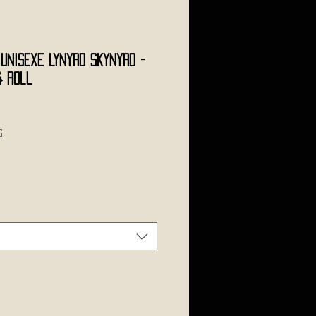
 Unisexe LYNYRD SKYNYRD -
& Roll
le
ice
s