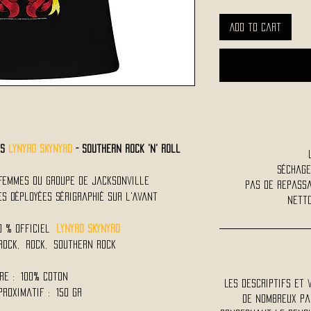
Add to Cart
es
LYNYRD SKYNYRD
- Southern Rock 'N' Roll
Séchage
 Femmes du Groupe de Jacksonville
Pas de repass
es Déployées Sérigraphié sur l'Avant
Netto
0 % Officiel
LYNYRD SKYNYRD
 Rock, Rock, Southern Rock
re : 100% Coton
Les descriptifs et 
proximatif : 150 Gr
De nombreux pa