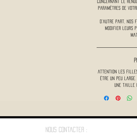
concernant le rendu 
paramètres de votre
D'autre part, nos 
modifier leurs p
mat
P
Attention les fille
être un peu large.
une taille 
Nous contacter :