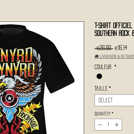
T-Shirt Officiel
Southern Rock 
Regular
Sa
 €26.90 
€16.14
Price
Pr
🚚 Livraison & retour
Couleur
*
Taille
*
Select
Quantity
*