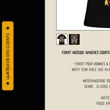
L&#39;AVIS DES CLIENTS
T-Shirt Musique Manches Court
- T-Shirt Pour Hommes &
- Motif d'un Aigle aux Ail
Merchandising 10
Genre : Classic
Matiè
Poids ap