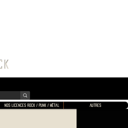
K SHOP
ROCK
Nos Licences Rock / Punk / Métal
Autres