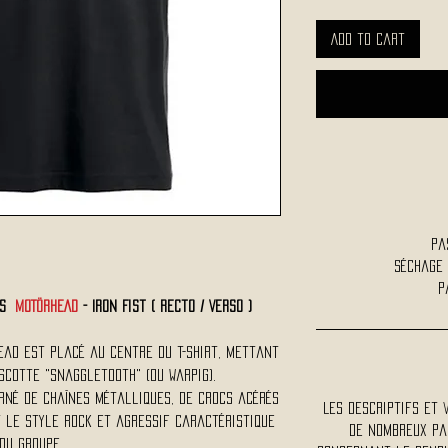
Add to Cart
Pa
Séchage
P
tes
MOTÖRHEAD
- Iron Fist ( Recto / Verso )
ead est placé au centre du t-shirt, mettant
cotte "Snaggletooth" (ou Warpig).
rné de chaînes métalliques, de crocs acérés
Les descriptifs et 
 le style rock et agressif caractéristique
De nombreux pa
du groupe.