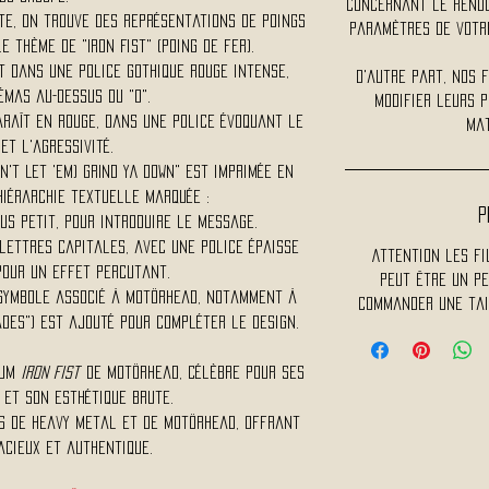
concernant le rendu 
te, on trouve des représentations de poings
paramètres de votre
 thème de "Iron Fist" (Poing de fer).
t dans une police gothique rouge intense,
D'autre part, nos 
émas au-dessus du "o".
modifier leurs p
paraît en rouge, dans une police évoquant le
mat
et l'agressivité.
on't Let 'Em) GRIND YA DOWN" est imprimée en
hiérarchie textuelle marquée :
P
plus petit, pour introduire le message.
 lettres capitales, avec une police épaisse
Attention les fil
pour un effet percutant.
peut être un pe
 (symbole associé à Motörhead, notamment à
commander une tai
des") est ajouté pour compléter le design.
bum
Iron Fist
de Motörhead, célèbre pour ses
 et son esthétique brute.
ns de heavy metal et de Motörhead, offrant
acieux et authentique.