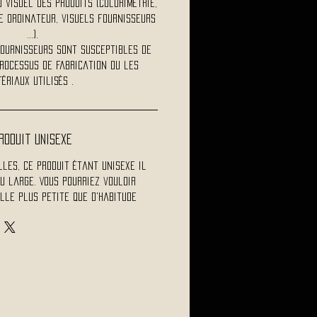
visuel des produits (colorimétrie,
 ordinateur, visuels fournisseurs
...).
fournisseurs sont susceptibles de
rocessus de fabrication ou les
ériaux utilisés .
roduit Unisexe
les, ce produit étant unisexe il
u large. Vous pourriez vouloir
lle plus petite que d'habitude