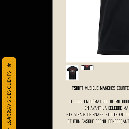
L&#39;AVIS DES CLIENTS
T-Shirt Musique Manches Cour
- Le logo emblématique de Motörh
en avant la célèbre mas
- Le visage de Snaggletooth est o
et d’un casque cornu, renforçant