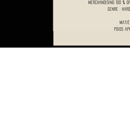
Merchandising 100 % O
Genre : Har
Matiè
Poids ap