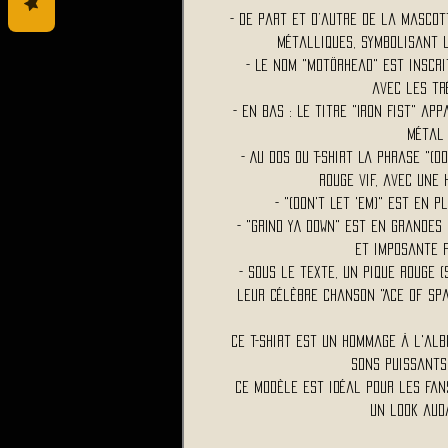
- De part et d’autre de la mascot
métalliques, symbolisant le
- Le nom "Motörhead" est inscri
avec les tr
- En bas : Le titre "Iron Fist" ap
métal 
- Au Dos du T-Shirt La phrase "(D
rouge vif, avec une 
- "(Don't Let 'Em)" est en 
- "GRIND YA DOWN" est en grandes
et imposante 
- Sous le texte, un pique rouge
leur célèbre chanson "Ace of Spa
Ce t-shirt est un hommage à l'al
sons puissants
Ce modèle est idéal pour les fa
un look aud