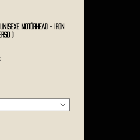
 Unisexe MOTÖRHEAD - Iron
erso )
s