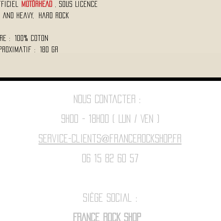
fficiel
MOTÖRHEAD
, Sous Licence
d And Heavy, Hard Rock
re : 100% Coton
proximatif : 180 Gr
Nous contacter :
9h00 - 18H00 ( Lun / Ven )
Service-clients@francerockshop.fr
06 15 82 60 57
Siège Social :
FRANCE ROCK SHOP