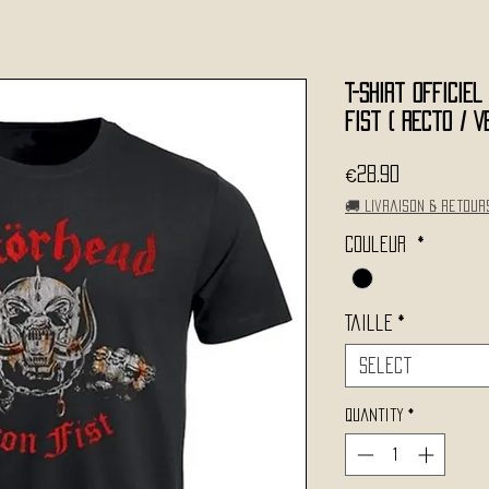
T-Shirt Officiel
Fist ( Recto / V
Price
€28.90
🚚 Livraison & retour
Couleur
*
Taille
*
Select
Quantity
*