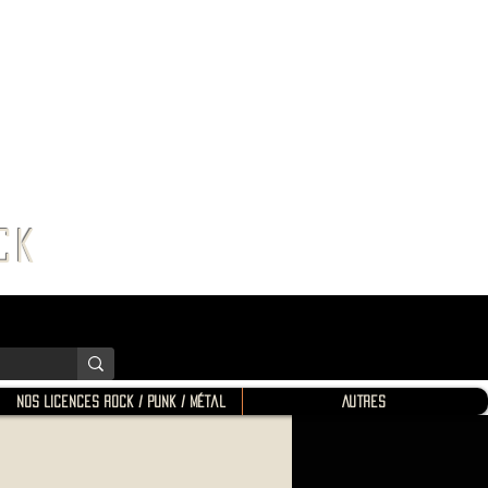
K SHOP
ROCK
Nos Licences Rock / Punk / Métal
Autres