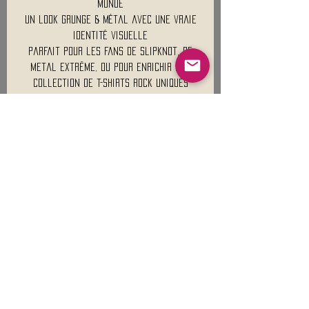
monde
Un look grunge & métal avec une vraie
identité visuelle
Parfait pour les fans de Slipknot, de
metal extrême, ou pour enrichir une
collection de t-shirts rock uniques
Mentions légales
Conditions générales de vente
Nous contacter :
9h00 - 18H00 ( Lun / Ven )
Service-clients@francerockshop.fr
06 15 82 60 57
Siège Social :