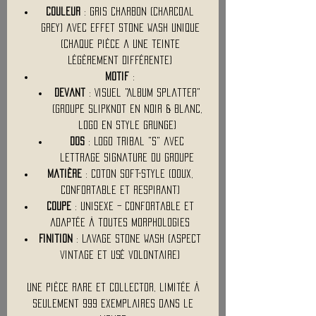
Couleur
: Gris charbon (charcoal
grey) avec effet stone wash unique
(chaque pièce a une teinte
légèrement différente)
Motif
:
Devant
: Visuel "Album Splatter"
(groupe Slipknot en noir & blanc,
logo en style grunge)
Dos
: Logo tribal "S" avec
lettrage signature du groupe
Matière
: Coton soft-style (doux,
confortable et respirant)
Coupe
: Unisexe – confortable et
adaptée à toutes morphologies
Finition
: Lavage stone wash (aspect
vintage et usé volontaire)
Une pièce rare et collector, limitée à
seulement 999 exemplaires dans le