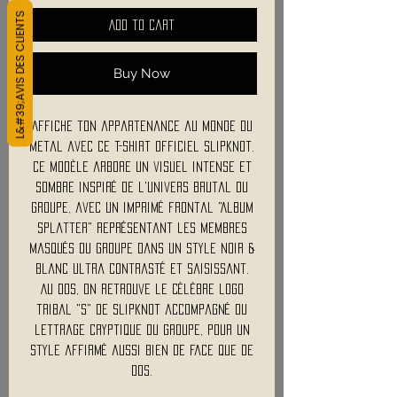
L&#39;AVIS DES CLIENTS
Add to Cart
Buy Now
Affiche ton appartenance au monde du
metal avec ce t-shirt officiel Slipknot.
Ce modèle arbore un visuel intense et
sombre inspiré de l'univers brutal du
groupe, avec un imprimé frontal "Album
Splatter" représentant les membres
masqués du groupe dans un style noir &
blanc ultra contrasté et saisissant.
Au dos, on retrouve le célèbre logo
tribal "S" de Slipknot accompagné du
lettrage cryptique du groupe, pour un
style affirmé aussi bien de face que de
dos.