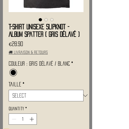
T-Shirt Unisexe SLIPKNOT -
Album Spatter ( Gris délavé )
Price
€28.90
🚚 Livraison & retours
Couleur : Gris Délavé / Blanc
*
Taille
*
Quantity
*