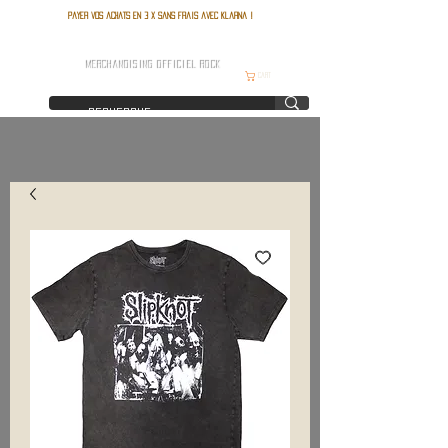
Payer vos achats en 3 x sans frais avec Klarna !
FRANCE ROCK SHOP
MERCHANDISING OFFICIEL ROCK
Cart