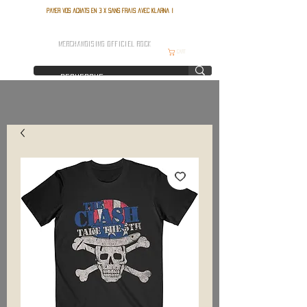
Payer vos achats en 3 x sans frais avec Klarna !
FRANCE ROCK SHOP
MERCHANDISING OFFICIEL ROCK
Cart