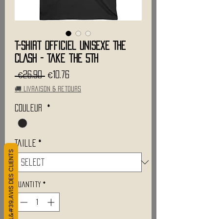
T-Shirt Officiel Unisexe THE
CLASH - Take the 5Th
Regular
Sale
 €26.90 
€10.76
Price
Price
🚚 Livraison & retours
Couleur
*
Taille
*
L&#39;AVIS DES CLIENTS
Quantity
*