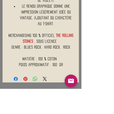
de violet).
Le rendu graphique donne une
impression légèrement usée ou
vintage, ajoutant du caractère
au t-shirt.
Merchandising 100 % Officiel
THE ROLLING
STONES
, Sous licence
Genre : Blues Rock, Hard Rock, Rock
Matière : 100 % Coton
Poids approximatif : 160 Gr
Mentions légales
Conditions générales de vente