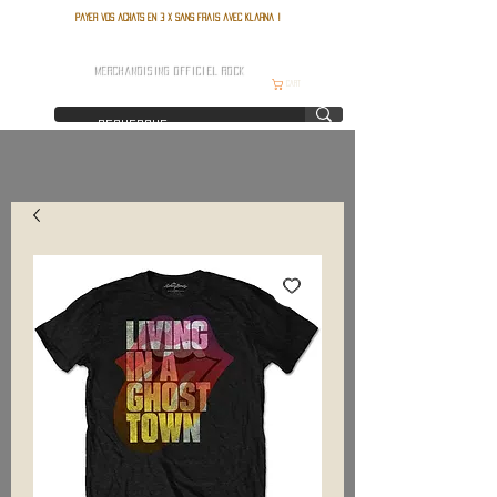
Payer vos achats en 3 x sans frais avec Klarna !
FRANCE ROCK SHOP
MERCHANDISING OFFICIEL ROCK
Cart