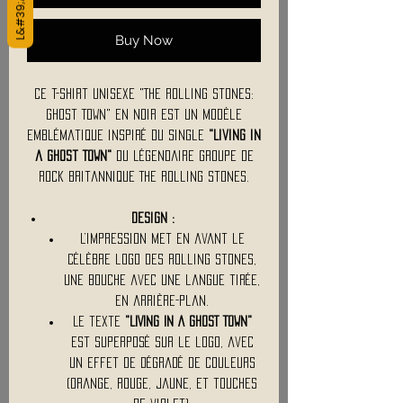
Buy Now
Ce t-shirt unisexe "The Rolling Stones:
Ghost Town" en noir est un modèle
emblématique inspiré du single
"Living in
a Ghost Town"
du légendaire groupe de
rock britannique The Rolling Stones.
Design :
L’impression met en avant le
célèbre logo des Rolling Stones,
une bouche avec une langue tirée,
en arrière-plan.
Le texte
"LIVING IN A GHOST TOWN"
est superposé sur le logo, avec
un effet de dégradé de couleurs
(orange, rouge, jaune, et touches