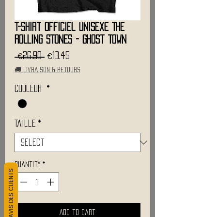
T-Shirt Officiel Unisexe THE
ROLLING STONES - Ghost Town
Regular
Sale
 €26.90 
€13.45
Price
Price
🚚 Livraison & retours
Couleur
*
Taille
*
Quantity
*
L&#39;AVIS DES CLIENTS
Add to Cart