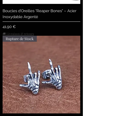
Boucles d’Oreilles "Reaper Bones" – Acier
Inoxydable Argenté
Precio
41,90 €
🚚 Livraison & retours
Rupture de Stock