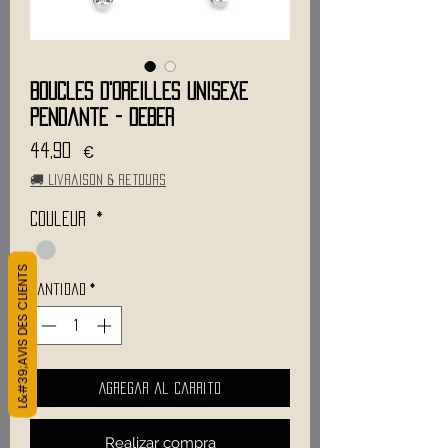
Boucles D'oreilles Unisexe
Pendante - DEBER
Precio
44,90 €
🚚 Livraison & retours
Couleur
*
L&#39;AVIS DES CLIENTS
Cantidad
*
Agregar al carrito
Realizar compra