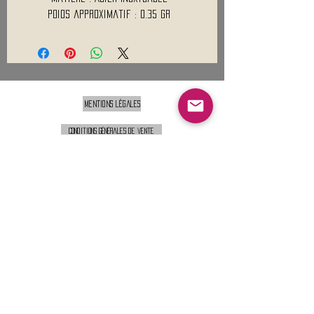
Poids approximatif : 0.35 Gr
Mentions légales
Conditions générales de vente
Nous contacter :
9h00 - 18H00 ( Lun / Ven )
Service-clients@francerockshop.fr
06 15 82 60 57
Siège Social :
FRANCE ROCK SHOP
69 Rue des Remparts
26300
CHATEAUNEUF-SUR-ISÈRE
S'abonner :