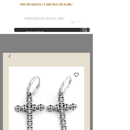
Payer vos achats en 3 x sans frais avec Klarna !
FRANCE ROCK SHOP
MERCHANDISING OFFICIEL ROCK
Carrito