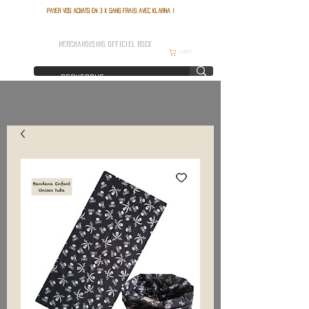
Payer vos achats en 3 x sans frais avec Klarna !
FRANCE ROCK SHOP
MERCHANDISING OFFICIEL ROCK
Carrito