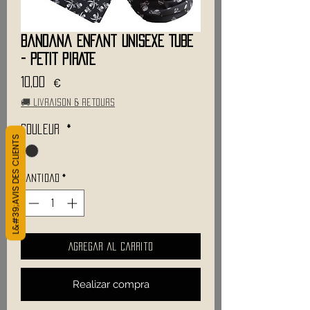
Bandana Enfant Unisexe TUBE
- PETIT PIRATE
Precio
10,00 €
🚚 Livraison & retours
Couleur
*
L&#39;AVIS DES CLIENTS
Cantidad
*
Agregar al carrito
Realizar compra