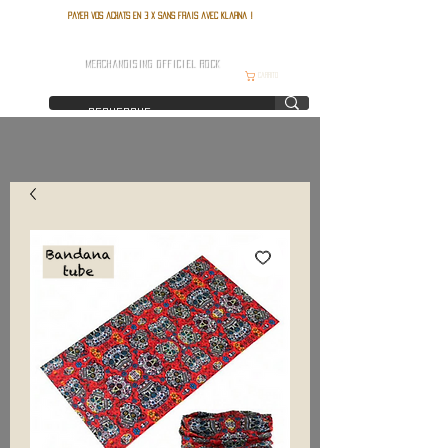
Payer vos achats en 3 x sans frais avec Klarna !
FRANCE ROCK SHOP
MERCHANDISING OFFICIEL ROCK
Carrito