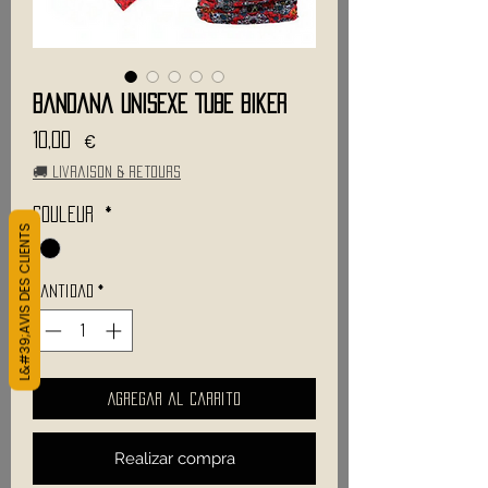
Bandana Unisexe TUBE Biker
Precio
10,00 €
🚚 Livraison & retours
Couleur
*
L&#39;AVIS DES CLIENTS
Cantidad
*
Agregar al carrito
Realizar compra