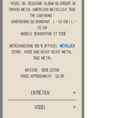
- Visuel du deuxième album du groupe de
thrash metal américain Metallica "Ride
the Lightning "
- Dimensions du Bandana : L = 55 cm / l =
55 cm
- Modèle Sérigraphié et Tissé
Merchandising 100 % Officiel
METALLICA
Genre : Hard And Heavy, Heavy Metal,
True Metal
Matière : 100% Coton
Poids approximatif : 50 Gr
Entretien
Lavage a 30°C
Visuel
Pas de blanchiment
Les descriptifs et visuels ne sont pas