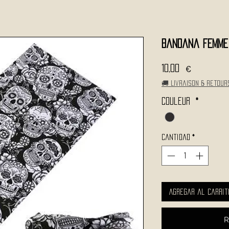
Bandana Femme 
Precio
10,00 €
🚚 Livraison & retour
Couleur
*
Cantidad
*
Agregar al carrit
R