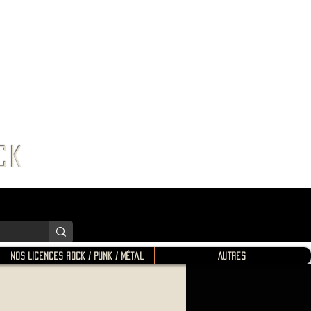
K SHOP
ROCK
Nos Licences Rock / Punk / Métal
Autres