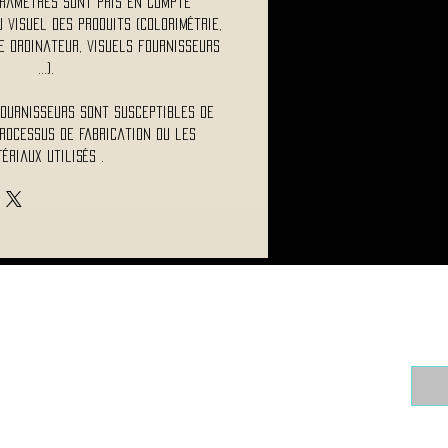
ramètres sont pris en compte
visuel des produits (colorimétrie,
 ordinateur, visuels fournisseurs
...).
fournisseurs sont susceptibles de
rocessus de fabrication ou les
ériaux utilisés .