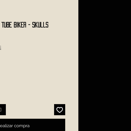
TUBE Biker - Skulls
s
o
ealizar compra