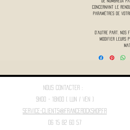
De nombreux pa
concernant le rendu 
paramètres de votre
D'autre part, nos 
modifier leurs p
mat
Nous contacter :
9h00 - 18H00 ( Lun / Ven )
Service-clients@francerockshop.fr
06 15 82 60 57