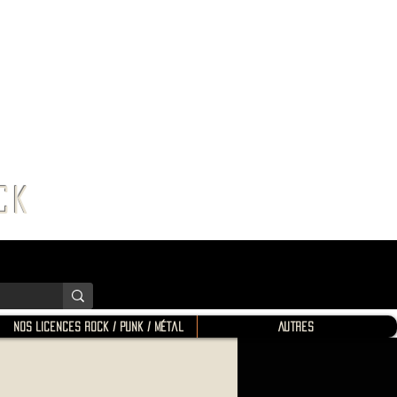
K SHOP
ROCK
Nos Licences Rock / Punk / Métal
Autres