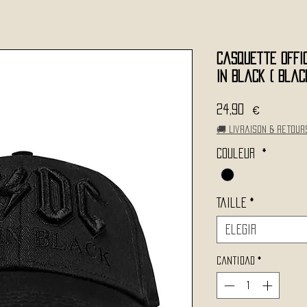
Casquette Offic
in Black ( Blac
Precio
24,90 €
🚚 Livraison & retour
Couleur
*
Taille
*
Elegir
Cantidad
*