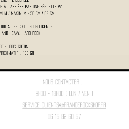
sière Pré-Courbée
le à l'Arrière par une Réglette PVC
imum / Maximum = 56 cm / 62 cm
100 % Officiel , Sous Licence
d And Heavy, Hard Rock
re : 100% Coton
proximatif : 100 Gr
Nous contacter :
9h00 - 18H00 ( Lun / Ven )
Service-clients@francerockshop.fr
06 15 82 60 57