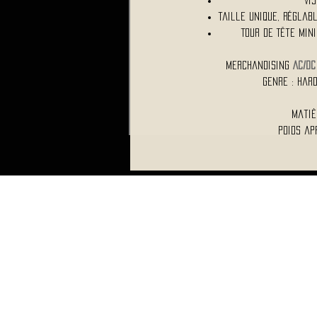
Vi
Taille Unique, Réglab
Tour de Tête Min
Merchandising
AC/DC
Genre : Har
Matiè
Poids ap