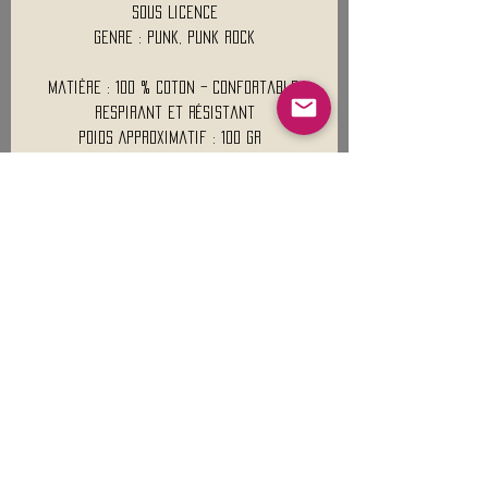
Sous Licence
Genre : Punk, Punk Rock
Matière : 100 % coton – confortable,
respirant et résistant
Poids Approximatif : 100 Gr
Mentions légales
Conditions générales de vente
Nous contacter :
9h00 - 18H00 ( Lun / Ven )
Service-clients@francerockshop.fr
06 15 82 60 57
Siège Social :