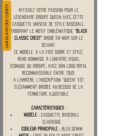
L&#39;AVIS DES CLIENTS
Affichez votre passion pour le
légendaire groupe Queen avec cette
casquette unisexe de style baseball,
arborant le motif emblématique
"Black
Classic Crest"
brodé en noir sur le
devant.
Ce modèle, à la fois sobre et stylé,
rend hommage à l’univers visuel
iconique du groupe, avec son logo royal
reconnaissable entre tous.
À l’arrière, l'inscription "QUEEN" est
élégamment brodée au-dessus de la
fermeture ajustable.
Caractéristiques :
Modèle :
Casquette baseball
classique
Couleur principale :
Bleu denim
Motif :
Logo "Black Classic Crest"