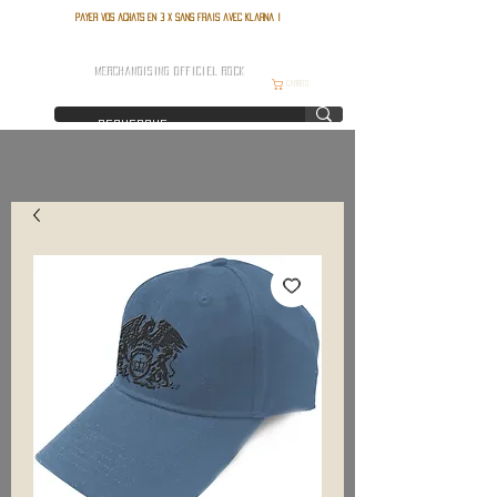
Payer vos achats en 3 x sans frais avec Klarna !
FRANCE ROCK SHOP
MERCHANDISING OFFICIEL ROCK
Carrito