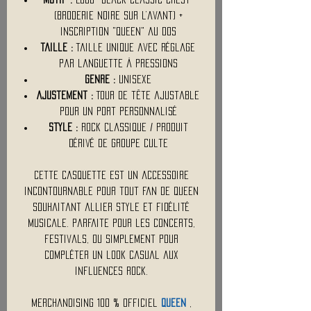
(broderie noire sur l’avant) +
inscription "QUEEN" au dos
Taille :
Taille unique avec réglage
par languette à pressions
Genre :
Unisexe
Ajustement :
Tour de tête ajustable
pour un port personnalisé
Style :
Rock classique / produit
dérivé de groupe culte
Cette casquette est un accessoire
incontournable pour tout fan de Queen
souhaitant allier style et fidélité
musicale. Parfaite pour les concerts,
festivals, ou simplement pour
compléter un look casual aux
influences rock.
Merchandising 100 % Officiel
QUEEN
,