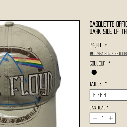
Casquette Offic
Dark Side of th
Precio
24,90 €
🚚 Livraison & retour
Couleur
*
Taille
*
Elegir
Cantidad
*