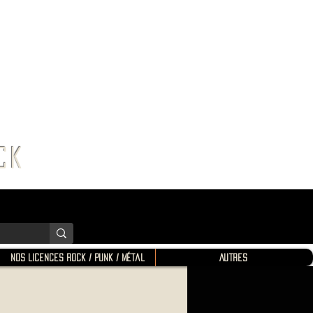
K SHOP
ROCK
Nos Licences Rock / Punk / Métal
Autres