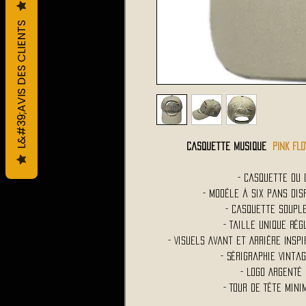
L&#39;AVIS DES CLIENTS
Casquette Musique
PINK FLO
- Casquette du 
- Modèle à Six Pans Dis
- Casquette Souple
- Taille Unique Ré
- Visuels Avant et Arrière Inspi
- Sérigraphie Vinta
- Logo Argenté
- Tour de Tête Mini