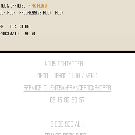
100% Officiel
PINK FLOYD
Folk Rock, Progressive Rock, Rock
re : 100% Coton
proximatif : 90 Gr
Nous contacter :
9h00 - 18H00 ( Lun / Ven )
Service-clients@francerockshop.fr
06 15 82 60 57
Siège Social :