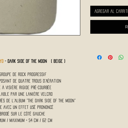
Agregar al carrit
R
YD
- Dark Side Of The Moon ( Beige )
Groupe de Rock Progressif
posant de Quatre Trous d'Aération
 à Visière Rigide Pré-Courbée
glable par une Lanière Velcro
rés de l'Album "The Dark Side Of The Moon"
ge Avec un Effet Usé Prononcé
 Brodé sur le Côté Gauche
mum / Maximum = 54 cm / 62 cm