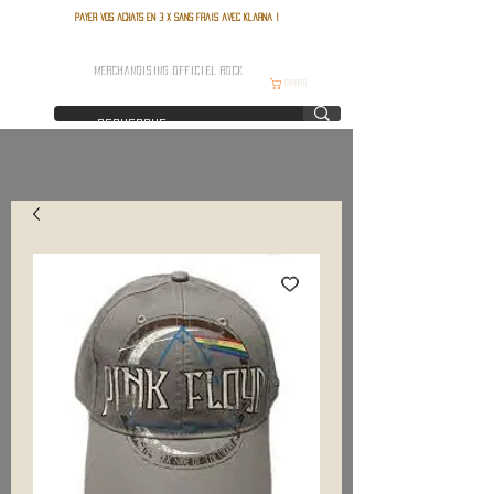
Payer vos achats en 3 x sans frais avec Klarna !
FRANCE ROCK SHOP
MERCHANDISING OFFICIEL ROCK
Carrito