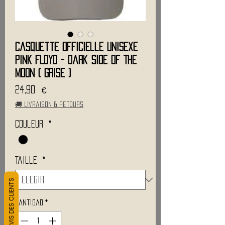
Casquette Officielle Unisexe
PINK FLOYD - Dark Side Of The
Moon ( Grise )
Precio
24,90 €
🚚 Livraison & retours
Couleur
*
Taille
*
L&#39;AVIS DES CLIENTS
Cantidad
*