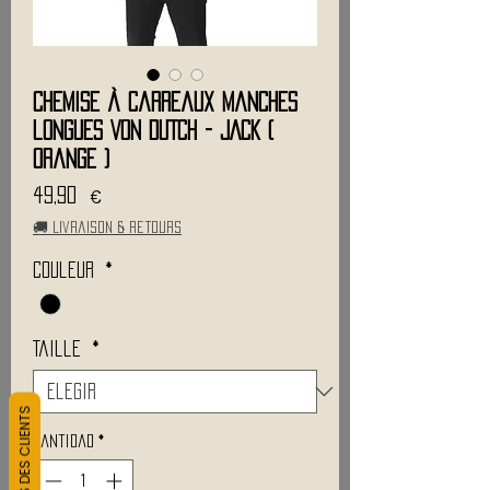
Chemise à carreaux Manches
longues VON DUTCH - JACK (
Orange )
Precio
49,90 €
🚚 Livraison & retours
Couleur
*
Taille
*
L&#39;AVIS DES CLIENTS
Cantidad
*