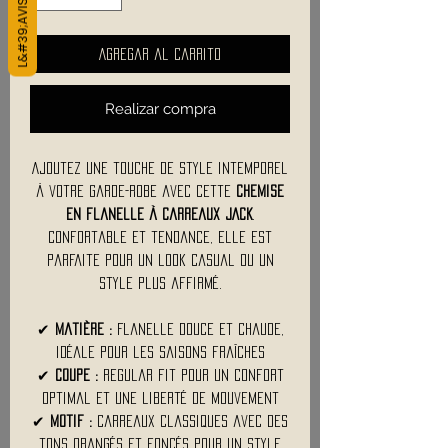
Agregar al carrito
Realizar compra
Ajoutez une touche de style intemporel
à votre garde-robe avec cette
chemise
en flanelle à carreaux JACK
.
Confortable et tendance, elle est
parfaite pour un look casual ou un
style plus affirmé.
✔
Matière :
Flanelle douce et chaude,
idéale pour les saisons fraîches
✔
Coupe :
Regular fit pour un confort
optimal et une liberté de mouvement
✔
Motif :
Carreaux classiques avec des
tons orangés et foncés pour un style