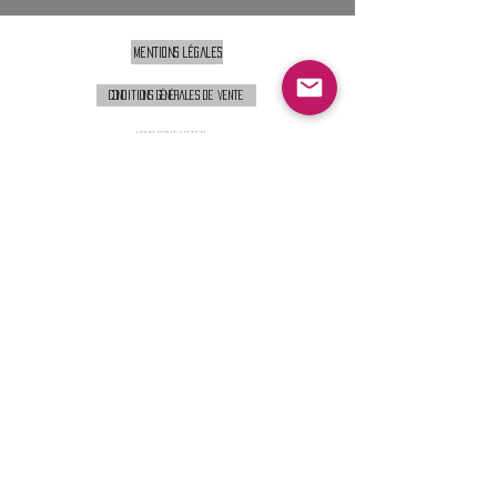
Mentions légales
Conditions générales de vente
Nous contacter :
9h00 - 18H00 ( Lun / Ven )
Service-clients@francerockshop.fr
06 15 82 60 57
Siège Social :
FRANCE ROCK SHOP
69 Rue des Remparts
26300
CHATEAUNEUF-SUR-ISÈRE
S'abonner :
Entrer votre email
Envoi