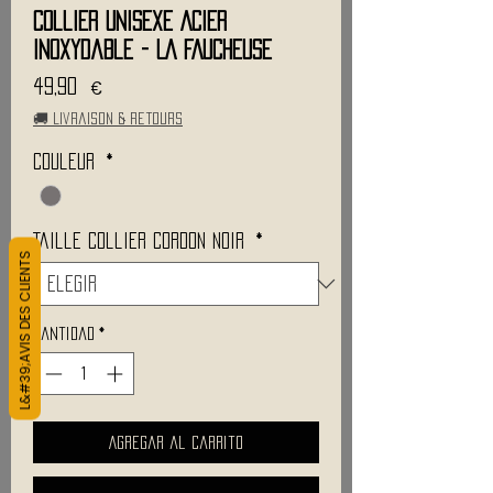
Collier Unisexe Acier
Inoxydable - LA FAUCHEUSE
Precio
49,90 €
🚚 Livraison & retours
Couleur
*
Taille Collier CORDON noir
*
L&#39;AVIS DES CLIENTS
Cantidad
*
Agregar al carrito