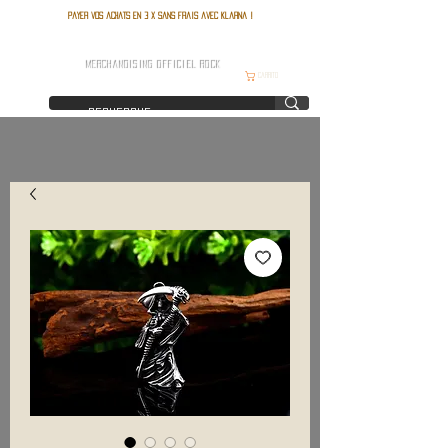
Payer vos achats en 3 x sans frais avec Klarna !
FRANCE ROCK SHOP
MERCHANDISING OFFICIEL ROCK
Carrito