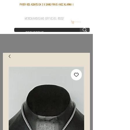
Payer vos achats en 3 x sans frais avec Klarna !
FRANCE ROCK SHOP
MERCHANDISING OFFICIEL ROCK
Carrito