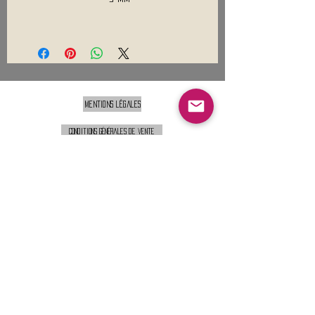
Mentions légales
Conditions générales de vente
Nous contacter :
9h00 - 18H00 ( Lun / Ven )
Service-clients@francerockshop.fr
06 15 82 60 57
Siège Social :
FRANCE ROCK SHOP
69 Rue des Remparts
26300
CHATEAUNEUF-SUR-ISÈRE
S'abonner :