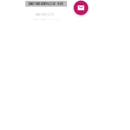
Conditions générales de vente
Nous contacter :
9h00 - 18H00 ( Lun / Ven )
Service-clients@francerockshop.fr
06 15 82 60 57
Siège Social :
FRANCE ROCK SHOP
69 Rue des Remparts
26300
CHATEAUNEUF-SUR-ISÈRE
S'abonner :
Entrer votre email
Envoi