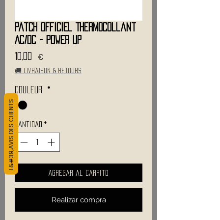
Patch Officiel Thermocollant
AC/DC - Power Up
Precio
10,00 €
🚚 Livraison & retours
Couleur
*
L&#39;AVIS DES CLIENTS
Cantidad
*
Agregar al carrito
Realizar compra