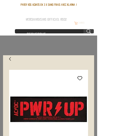
Payer vos achats en 3 x sans frais avec Klarna !
FRANCE ROCK SHOP
MERCHANDISING OFFICIEL ROCK
Carrito