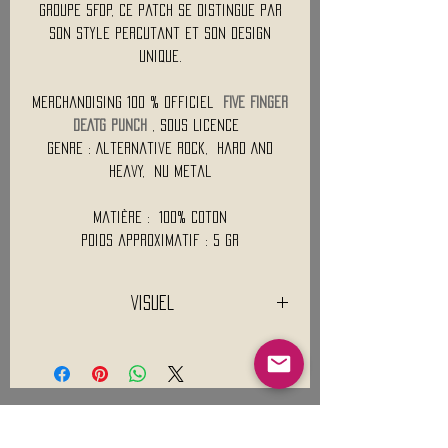
groupe 5FDP, ce patch se distingue par
son style percutant et son design
unique.
Merchandising 100 % Officiel
FIVE FINGER
DEATG PUNCH
, Sous Licence
Genre : Alternative Rock, Hard And
Heavy, NU Metal
Matière : 100% Coton
Poids approximatif : 5 Gr
Visuel
Les descriptifs et visuels ne sont pas
contractuels.
De nombreux paramètres sont pris en
compte concernant le rendu visuel des
produits (colorimétrie, paramètres de
Mentions légales