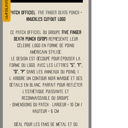
Patch Officiel
FIVE FINGER DEATG PUNCH
-
Knuckles Cut-Out Logo
Ce patch officiel du groupe
Five Finger
Death Punch (5FDP)
représente leur
célèbre logo en forme de poing
américain stylisé.
Le design est découpé pour épouser la
forme du logo, avec les lettres
"5", "F",
"D", "P"
dans les anneaux du poing. I
l arbore un contour noir marqué et des
détails en blanc, parfait pour refléter
l'esthétique puissante et
reconnaissable du groupe.
- Dimensions du Patch : Largeur = 10 cm /
Hauteur = 6 cm
Idéal pour les fans de métal et du