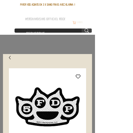
Payer vos achats en 3 x sans frais avec Klarna !
FRANCE ROCK SHOP
MERCHANDISING OFFICIEL ROCK
Carrito