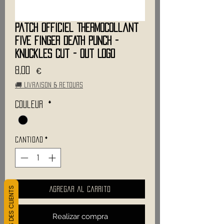
Patch Officiel Thermocollant
FIVE FINGER DEATH PUNCH -
Knuckles Cut - Out Logo
Precio
8,00 €
🚚 Livraison & retours
Couleur
*
Cantidad
*
L&#39;AVIS DES CLIENTS
Agregar al carrito
Realizar compra