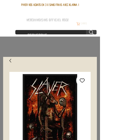
Payer vos achats en 3 x sans frais avec Klarna !
FRANCE ROCK SHOP
MERCHANDISING OFFICIEL ROCK
Carrito