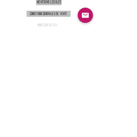
Mentions légales
Conditions générales de vente
Nous contacter :
9h00 - 18H00 ( Lun / Ven )
Service-clients@francerockshop.fr
06 15 82 60 57
Siège Social :
FRANCE ROCK SHOP
69 Rue des Remparts
26300
CHATEAUNEUF-SUR-ISÈRE
S'abonner :
Entrer votre email
Envoi