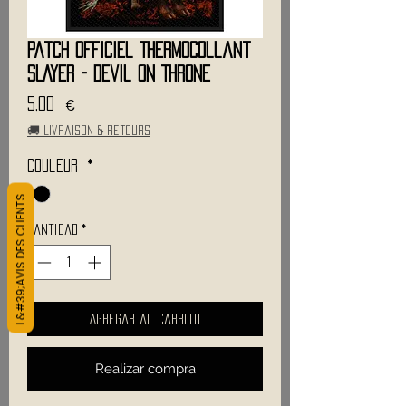
Patch Officiel Thermocollant
SLAYER - Devil On Throne
Precio
5,00 €
🚚 Livraison & retours
Couleur
*
L&#39;AVIS DES CLIENTS
Cantidad
*
Agregar al carrito
Realizar compra