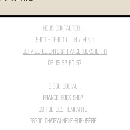
Nous contacter :
9h00 - 18H00 ( Lun / Ven )
Service-clients@francerockshop.fr
06 15 82 60 57
Siège Social :
FRANCE ROCK SHOP
69 Rue des Remparts
26300
CHATEAUNEUF-SUR-ISÈRE