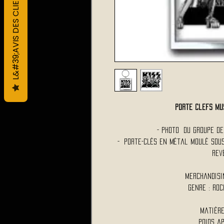
L&#39;AVIS DES CLIENTS
Porte clefs Mu
- Photo du Groupe d
- Porte-clés en métal moulé sous
rev
Merchandisi
Genre : Roc
Matière
Poids ap