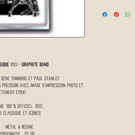
sique
KISS
- Graphite Band
e Gene Simmons et Paul Stanley
 pression avec image d'impression photo et
êtement époxy
ng
100 % Officiel
KISS
k classique et icônes
 : Métal & Résine
proximatif : 25 Gr