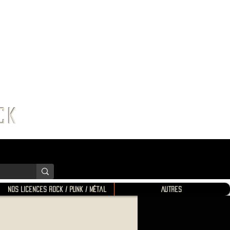
K SHOP
ROCK
Nos Licences Rock / Punk / Métal
Autres