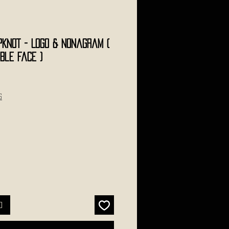
PKNOT - Logo & Nonagram (
ble Face )
s
o