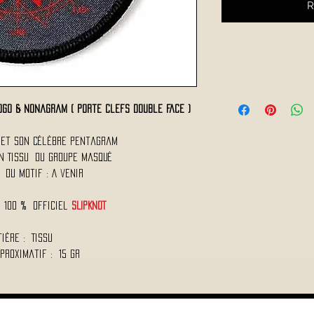
R
go & Nonagram ( Porte Clefs Double Face )
e et son Célèbre Pentagram
en Tissu du Groupe Masqué
e du Motif : A venir
 100 % Officiel
SLIPKNOT
ière : Tissu
proximatif : 15 Gr