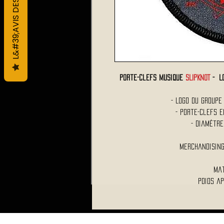
L&#39;AVIS DES CLIENTS
Porte-Clefs Musique
SLIPKNOT
- Lo
- Logo du Group
- Porte-Clefs 
- Diamètr
Merchandising
Mat
Poids ap