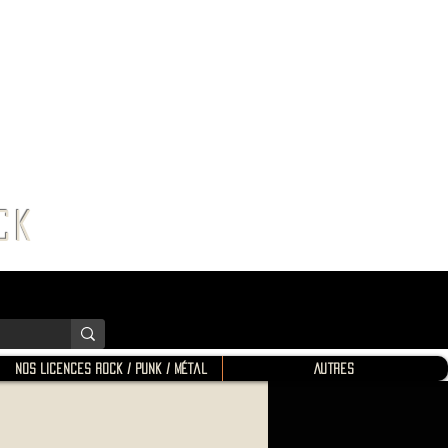
K SHOP
ROCK
Nos Licences Rock / Punk / Métal
Autres