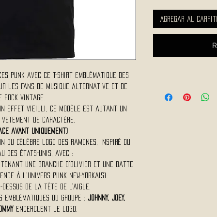
Agregar al carrit
R
ces punk avec ce t-shirt emblématique des
ur les fans de musique alternative et de
e rock vintage.
n effet vieilli, ce modèle est autant un
 vêtement de caractère.
face avant uniquement)
on du célèbre logo des Ramones, inspiré du
u des États-Unis, avec :
 tenant une branche d’olivier et une batte
ence à l'univers punk new-yorkais).
-dessus de la tête de l’aigle.
s emblématiques du groupe :
JOHNNY, JOEY,
TOMMY
encerclent le logo.