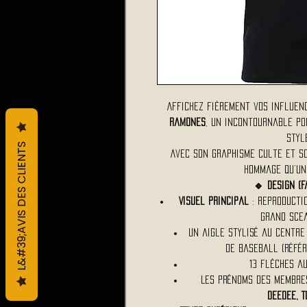
Affichez fièrement vos influen
Ramones
, un incontournable po
styl
L&#39;AVIS DES CLIENTS
Avec son graphisme culte et so
hommage qu’un
🔹 Design (
Visuel principal
: reproducti
Grand Scea
Un aigle stylisé au centre
de baseball (référ
13 flèches au
Les prénoms des membre
DEEDEE, 