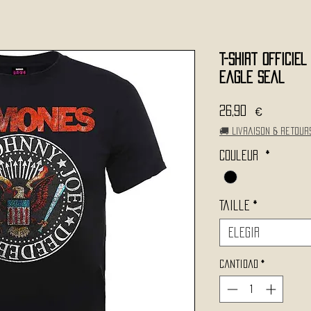
T-Shirt Officie
Eagle Seal
Precio
26,90 €
🚚 Livraison & retour
Couleur
*
Taille
*
Elegir
Cantidad
*