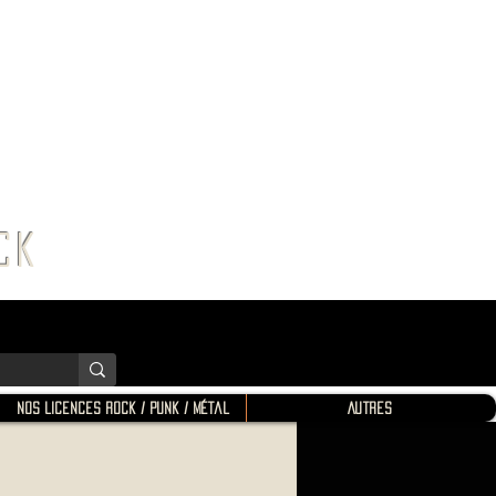
K SHOP
ROCK
Nos Licences Rock / Punk / Métal
Autres