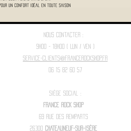
 pour un confort idéal en toute saison
Nous contacter :
9h00 - 18H00 ( Lun / Ven )
Service-clients@francerockshop.fr
06 15 82 60 57
Siège Social :
FRANCE ROCK SHOP
69 Rue des Remparts
26300
CHATEAUNEUF-SUR-ISÈRE