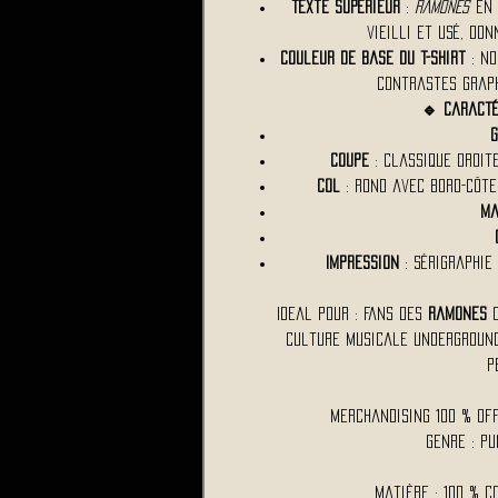
Texte supérieur
:
RAMONES
en 
vieilli et usé, do
Couleur de base du t-shirt
: no
contrastes graph
🔹 Caracté
Coupe
: Classique droit
Col
: Rond avec bord-côte
Ma
Impression
: Sérigraphie
Ideal pour : Fans des
Ramones
o
culture musicale underground
p
Merchandising 100 % Of
Genre : P
Matière : 100 % c