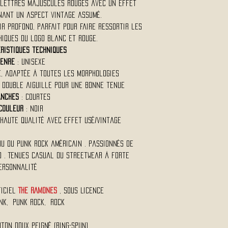
lettres majuscules rouges avec un effet
nnant un aspect vintage assumé.
ir profond, parfait pour faire ressortir les
iques du logo blanc et rouge.
ristiques techniques
Genre
: Unisexe
e, adaptée à toutes les morphologies
 double aiguille pour une bonne tenue
nches
: Courtes
Couleur
: Noir
 haute qualité avec effet usé/vintage
u du punk rock américain . Passionnés de
 . Tenues casual ou streetwear à forte
ersonnalité
ficiel
THE RAMONES
, Sous Licence
unk, Punk Rock, Rock
oton doux peigné (ring-spun)