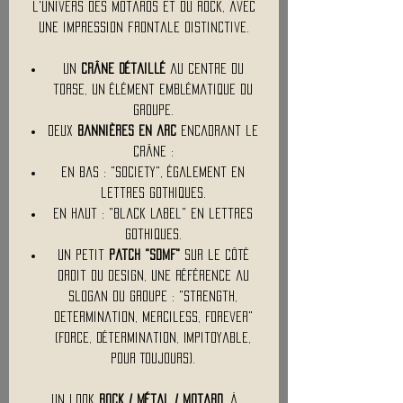
l'univers des motards et du rock, avec
une impression frontale distinctive.
Un
crâne détaillé
au centre du
torse, un élément emblématique du
groupe.
Deux
bannières en arc
encadrant le
crâne :
En bas : "Society", également en
lettres gothiques.
En haut : "Black Label" en lettres
gothiques.
Un petit
patch "SDMF"
sur le côté
droit du design, une référence au
slogan du groupe : "Strength,
Determination, Merciless, Forever"
(Force, Détermination, Impitoyable,
Pour Toujours).
Un look
rock / métal / motard
, à