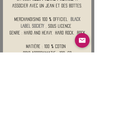
associer avec un jean et des bottes.
Merchandising 100 % Officiel
BLACK
LABEL SOCIETY
, Sous Licence
Genre : Hard And Heavy, Hard Rock, Rock
Matière : 100 % Coton
Poid Approximatif : 180 Gr
Mentions légales
Conditions générales de vente
Nous contacter :
9h00 - 18H00 ( Lun / Ven )
Service-clients@francerockshop.fr
06 15 82 60 57