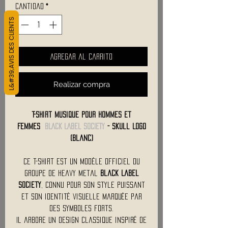
Cantidad
*
L&#39;AVIS DES CLIENTS
Agregar al carrito
Realizar compra
T-Shirt Musique Pour Hommes et
Femmes
BLACK LABEL SOCIETY
- Skull Logo
(Blanc)
Ce t-shirt est un modèle officiel du
groupe de heavy metal
Black Label
Society
, connu pour son style puissant
et son identité visuelle marquée par
des symboles forts.
Il arbore un design classique inspiré de