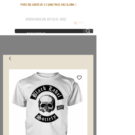
Payer vos achats en 3 x sans frais avec Klarna !
FRANCE ROCK SHOP
MERCHANDISING OFFICIEL ROCK
Carrito