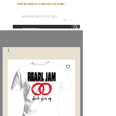
Payer vos achats en 3 x sans frais avec Klarna !
FRANCE ROCK SHOP
MERCHANDISING OFFICIEL ROCK
Carrito