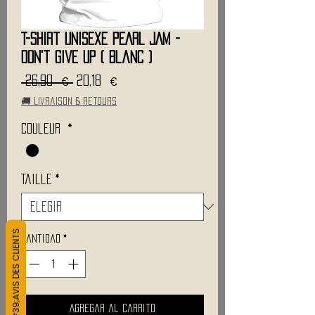
T-Shirt Unisexe PEARL JAM -
Don't Give Up ( Blanc )
Precio
Precio
 26,90 € 
20,18 €
de
🚚 Livraison & retours
oferta
Couleur
*
Taille
*
L&#39;AVIS DES CLIENTS
Cantidad
*
Agregar al carrito