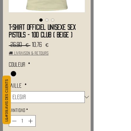
T-Shirt Officiel Unisexe SEX
PISTOLS - 100 Club ( Beige )
Precio
Precio
 26,90 € 
10,76 €
de
🚚 Livraison & retours
oferta
Couleur
*
L&#39;AVIS DES CLIENTS
Taille
*
Cantidad
*