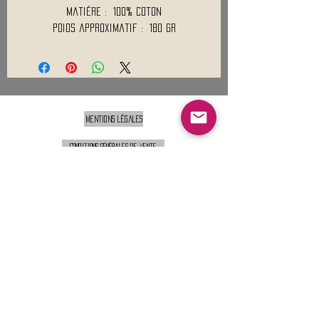
Matière : 100% Coton
Poids approximatif : 180 Gr
Mentions légales
Conditions générales de vente
Nous contacter :
9h00 - 18H00 ( Lun / Ven )
Service-clients@francerockshop.fr
06 15 82 60 57
Siège Social :
FRANCE ROCK SHOP
69 Rue des Remparts
26300
CHATEAUNEUF-SUR-ISÈRE
S'abonner :