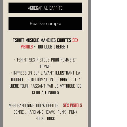
Agregar al carrito
Realizar compra
T-Shirt Musique Manches Courtes
SEX
PISTOLS
- 100 Club ( Beige )
- T-Shirt Sex Pistols Pour Homme et
Femme
- Impression sur l'Avant Illustrant la
Tournée de Reformation de 1996 "Filthy
Lucre Tour" Passant par le Mythique 100
Club à Londres
Merchandising 100 % Officiel
SEX PISTOLS
Genre : Hard And Heavy, Punk, Punk
Rock, Rock