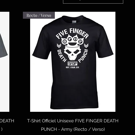
Recto / Verso
Aperçu rapide
R DEATH
T-Shirt Officiel Unisexe FIVE FINGER DEATH
 )
PUNCH - Army (Recto / Verso)