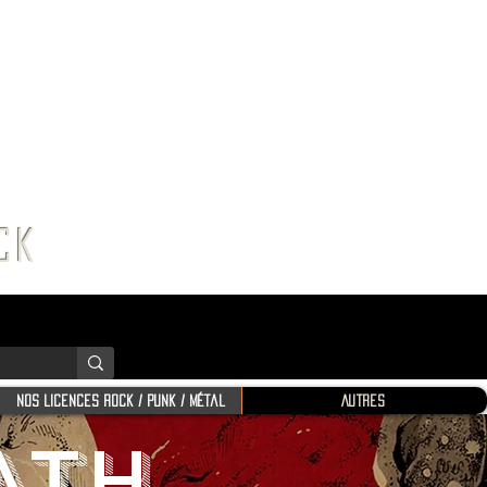
K SHOP
ROCK
Nos Licences Rock / Punk / Métal
Autres
ATH