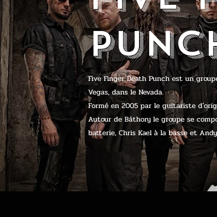
PUNC
Five Finger Death Punch est un groupe
Vegas, dans le Nevada.
Formé en 2005 par le guitariste d'ori
Autour de Báthory le groupe se compo
batterie, Chris Kael à la basse et And
Filtrer par