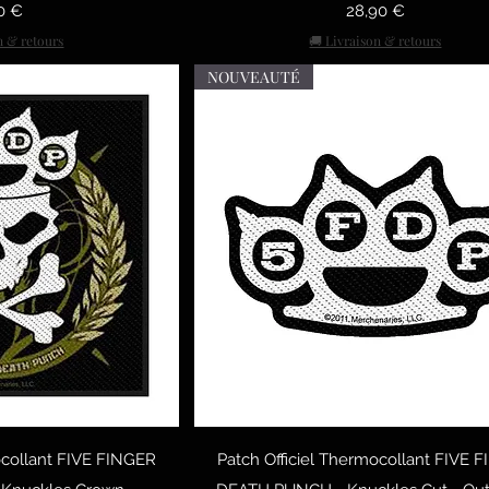
Prix
0 €
28,90 €
n & retours
🚚 Livraison & retours
NOUVEAUTÉ
 rapide
Aperçu rapide
ocollant FIVE FINGER
Patch Officiel Thermocollant FIVE 