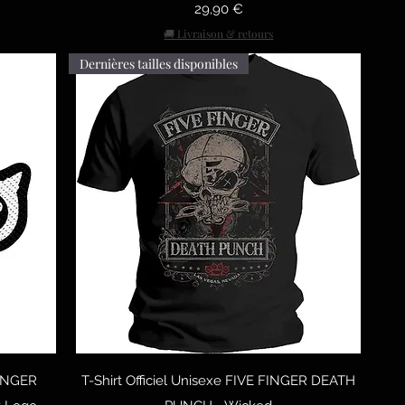
Prix
29,90 €
🚚 Livraison & retours
Dernières tailles disponibles
Aperçu rapide
FINGER
T-Shirt Officiel Unisexe FIVE FINGER DEATH