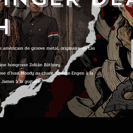
H
 américain de groove metal, originaire de Las
gine hongroise Zoltán Báthory.
se d'Ivan Moody au chant, Charlie Engen à la
y James à la guitare.