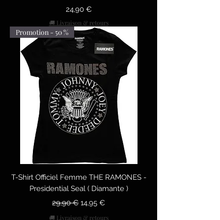
Prix
24,90 €
🚚 Livraison & retours
Promotion - 50 %
T-Shirt Officiel Femme THE RAMONES -
Presidential Seal ( Diamante )
Prix original
Prix promotionnel
29,90 €
14,95 €
🚚 Livraison & retours