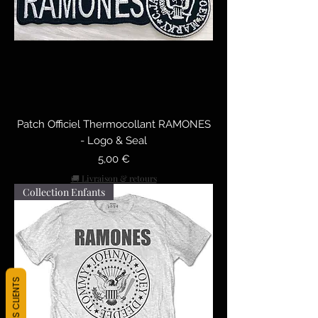
Patch Officiel Thermocollant RAMONES
- Logo & Seal
Prix
5,00 €
🚚 Livraison & retours
Collection Enfants