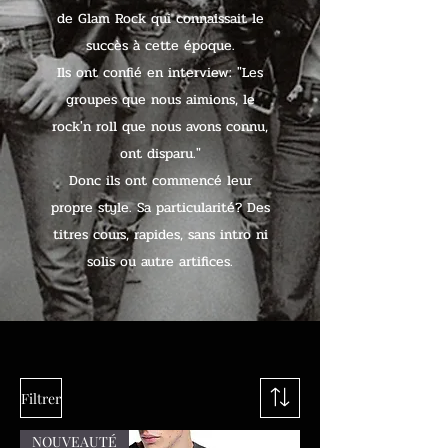
de Glam Rock qui connaissait le
succès à cette époque.
Ils ont confié en interview: "Les
groupes que nous aimions, le
rock'n roll que nous avons connu,
ont disparu."
Donc ils ont commencé leur
propre style. Sa particularité? Des
titres cours, rapides, sans intro ni
solis ou autre artifices.
Filtrer
NOUVEAUTÉ