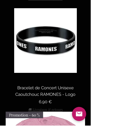
Bracelet de Concert Unisexe
Caoutchouc RAMONES - Logo
Prix
6,90 €
🚚 Livraison & retours
Promotion - 60 %