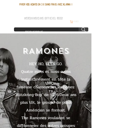
Payer vos achats en 3 x sans frais avec Klarna !
FRANCE ROCK SHOP
MERCHANDISING OFFICIEL ROCK
Panier
RAMONES
HEY HO, LET'S GO.
Quatre mots et nous avons
instantanément en tête la
fameuse chanson des Ramones:
'Blitzkrieg Bop' de 1976.Deux ans
plus tôt, le groupe de punk
Américain se formait.
The Ramones voulaient se
différencier des autres groupes