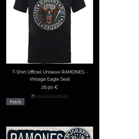
T-Shirt Officiel Unisexe RAMONES -
Vintage Eagle Seal
Prix
26,90 €
🚚 Livraison & retours
Patch