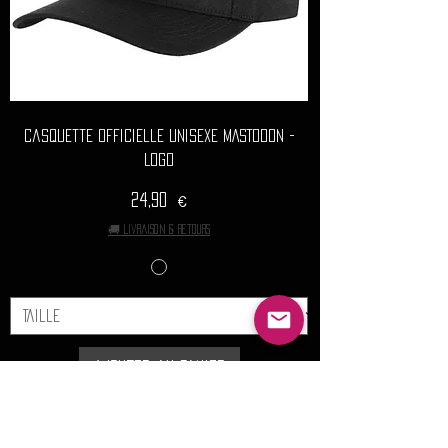
Casquette Officielle Unisexe MASTODON -
Logo
Prix
24,90 €
🚚 Livraison & retours
Ajouter au panier