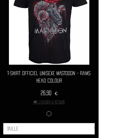
T-Shirt Officiel Unisexe MASTODON - Rams
Head Colour
Prix
26,90 €
🚚 Livraison & retours