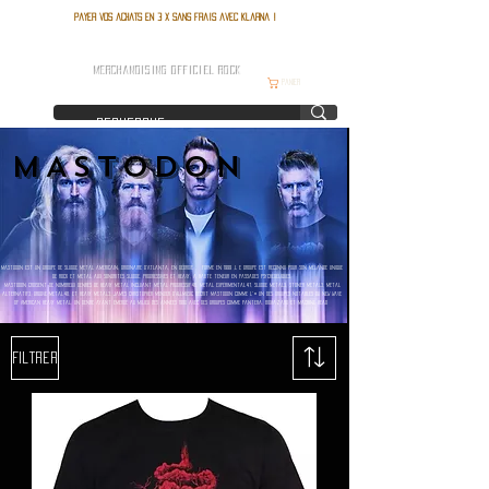
Payer vos achats en 3 x sans frais avec Klarna !
FRANCE ROCK SHOP
MERCHANDISING OFFICIEL ROCK
Panier
MASTODON
Mastodon est un groupe de sludge metal américain, originaire d'Atlanta, en Géorgie , formé en 1999 ,l e groupe est reconnu pour son mélange unique
de rock et metal aux sonorités sludge, progressives et heavy, à haute teneur en passages psychédéliques.
Mastodon croisent de nombreux genres de heavy metal incluant metal progressif46, metal expérimental47, sludge metal3, stoner metal3, metal
alternatif3, groove metal48, et heavy metal3. James Christopher Monger d'AllMusic décrit Mastodon comme l'« un des groupes notables du New wave
of American heavy metal, un genre ayant émergé au milieu des années 1990 avec des groupes comme Pantera, Biohazard et Machine Head
Filtrer