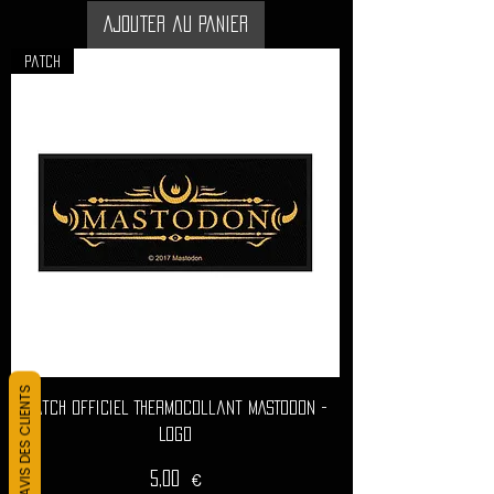
Ajouter au panier
Patch
L&#39;AVIS DES CLIENTS
Patch Officiel Thermocollant MASTODON -
Logo
Prix
5,00 €