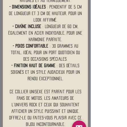
rayures et au ternissement.
- Dimensions idéales
: Pendentif de 5 cm
de longueur et 3 cm de hauteur, pour un
look affirmé.
- Chaîne incluse
: Longueur de 60 cm,
également en acier inoxydable, pour une
harmonie parfaite.
- Poids confortable
: 30 grammes au
total, idéal pour un port quotidien ou
des occasions spéciales.
- Finition haut de gamme
: Des détails
soignés et un style audacieux pour un
rendu exceptionnel.
Ce collier unisexe est parfait pour les
fans de motos, les amateurs de
l'univers rock et ceux qui souhaitent
afficher un style puissant et unique.
Offrez-le ou faites-vous plaisir avec ce
bijou incontournable.