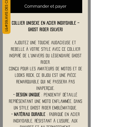
L&#39;AVIS DES CLIENTS
Commander et payer
Collier Unisexe en Acier Inoxydable –
Ghost Rider (Silver)
Ajoutez une touche audacieuse et
rebelle à votre style avec ce collier
inspiré de l'univers du légendaire Ghost
Rider.
Conçu pour les amateurs de motos et de
looks rock, ce bijou est une pièce
remarquable qui ne passera pas
inaperçue.
- Design unique
: Pendentif détaillé
représentant une moto enflammée, dans
un style Ghost Rider emblématique.
- Matériau durable
: Fabriqué en acier
inoxydable, résistant à l’usure, aux