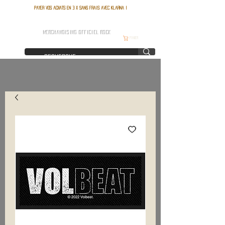
Payer vos achats en 3 x sans frais avec Klarna !
FRANCE ROCK SHOP
MERCHANDISING OFFICIEL ROCK
Panier