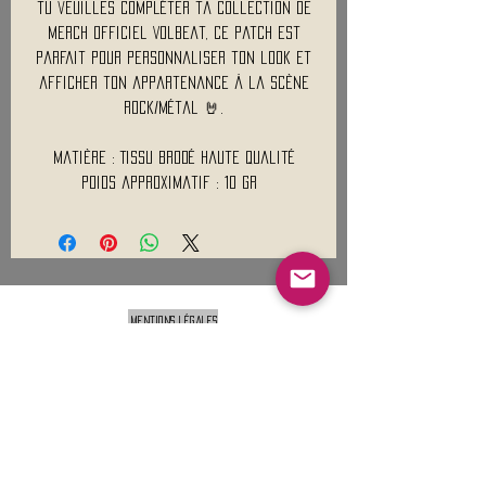
tu veuilles compléter ta collection de
merch officiel Volbeat, ce patch est
parfait pour personnaliser ton look et
afficher ton appartenance à la scène
rock/métal 🤘.
Matière : Tissu brodé haute qualité
Poids approximatif : 10 Gr
Mentions légales
Conditions générales de vente
Nous contacter :
9h00 - 18H00 ( Lun / Ven )
Service-clients@francerockshop.fr
06 15 82 60 57