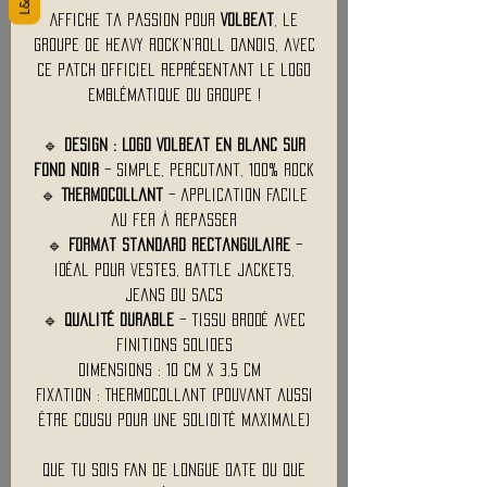
Affiche ta passion pour
Volbeat
, le
groupe de heavy rock’n’roll danois, avec
ce patch officiel représentant le logo
emblématique du groupe !
🔹
Design : Logo Volbeat en blanc sur
fond noir
– simple, percutant, 100% rock
🔹
Thermocollant
– application facile
au fer à repasser
🔹
Format standard rectangulaire
–
idéal pour vestes, battle jackets,
jeans ou sacs
🔹
Qualité durable
– tissu brodé avec
finitions solides
Dimensions : 10 Cm x 3.5 Cm
Fixation : Thermocollant (pouvant aussi
être cousu pour une solidité maximale)
Que tu sois fan de longue date ou que