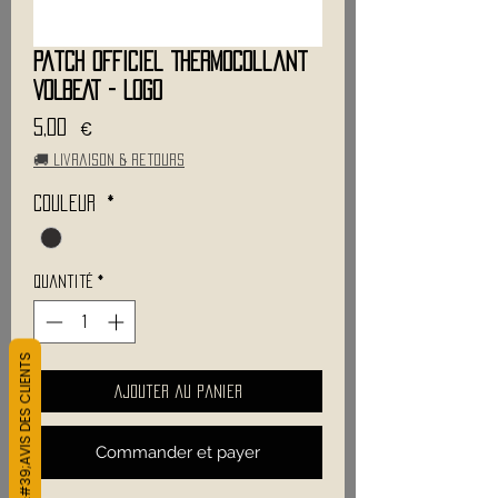
Patch Officiel Thermocollant
VOLBEAT - Logo
Prix
5,00 €
🚚 Livraison & retours
Couleur
*
Quantité
*
L&#39;AVIS DES CLIENTS
Ajouter au panier
Commander et payer