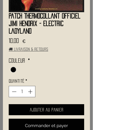
Patch Thermocollant Officiel
JIMI HENDRIX - Electric
Ladyland
Prix
10,00 €
🚚 Livraison & retours
Couleur
*
Quantité
*
Ajouter au panier
Commander et payer