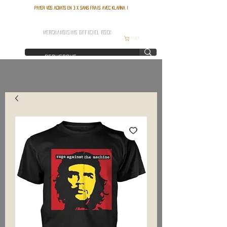
Payer vos achats en 3 x sans frais avec Klarna !
FRANCE ROCK SHOP
MERCHANDISING OFFICIEL ROCK
Panier