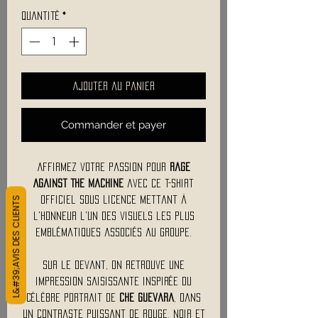
Quantité
*
Ajouter au panier
Commander et payer
Affirmez votre passion pour
Rage
Against The Machine
avec ce t-shirt
L&#39;AVIS DES CLIENTS
officiel sous licence mettant à
l'honneur l'un des visuels les plus
emblématiques associés au groupe.
Sur le devant, on retrouve une
impression saisissante inspirée du
célèbre portrait de
Che Guevara
, dans
un contraste puissant de rouge, noir et