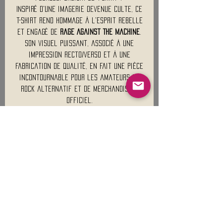
Inspiré d'une imagerie devenue culte, ce
t-shirt rend hommage à l'esprit rebelle
et engagé de
Rage Against The Machine
.
Son visuel puissant, associé à une
impression recto/verso et à une
fabrication de qualité, en fait une pièce
incontournable pour les amateurs de
rock alternatif et de merchandising
officiel.
Exprimez votre passion avec un t-shirt
officiel qui ne passe pas inaperçu !
🤘
Merchandising 100 % Officiel
RAGE
AGAINST THE MACHINE
, Sous Licence
Matière : 100 % Coton
Poids Approximatif : 210 Gr