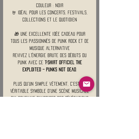
Couleur : Noir
🤘 Idéal pour les concerts, festivals,
collections et le quotidien
🎁 Une excellente idée cadeau pour
tous les passionnés de punk rock et de
musique alternative
Revivez l'énergie brute des débuts du
punk avec ce
t-shirt officiel The
Exploited – Punks Not Dead
.
Plus qu'un simple vêtement, c'est un
véritable symbole d'une scène musicale
qui continue d'inspirer des générations
de fans à travers le monde.
Punks Not Dead… et votre style non
plus !
🤘🔥