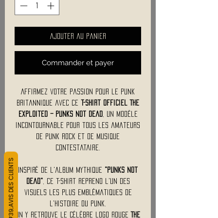
Ajouter au panier
Commander et payer
Affirmez votre passion pour le punk
britannique avec ce
t-shirt officiel The
Exploited – Punks Not Dead
, un modèle
incontournable pour tous les amateurs
de punk rock et de musique
contestataire.
L&#39;AVIS DES CLIENTS
Inspiré de l'album mythique
"Punks Not
Dead"
, ce t-shirt reprend l'un des
visuels les plus emblématiques de
l'histoire du punk.
On y retrouve le célèbre logo rouge
The