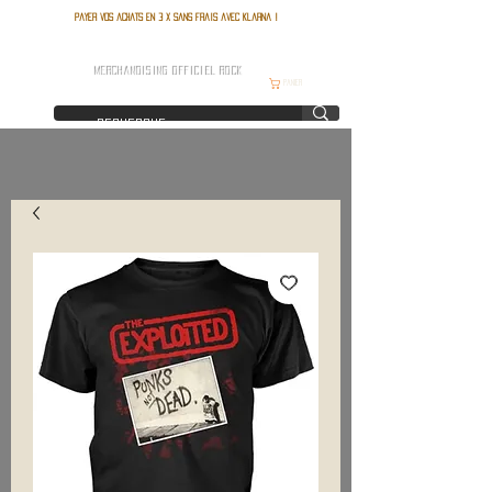
Payer vos achats en 3 x sans frais avec Klarna !
FRANCE ROCK SHOP
MERCHANDISING OFFICIEL ROCK
Panier