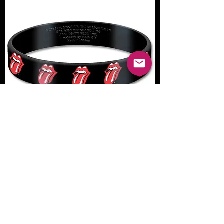
Bracelet de Concert Unisexe Caoutchouc
THE ROLLING STONES - Tongues
Out of stock