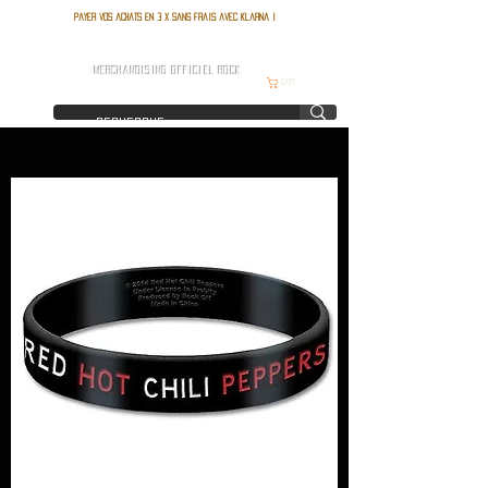
Payer vos achats en 3 x sans frais avec Klarna !
FRANCE ROCK SHOP
MERCHANDISING OFFICIEL ROCK
Cart