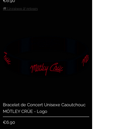
Price
€6.90
🚚 Livraison & retours
Bracelet de Concert Unisexe Caoutchouc
MÖTLEY CRÜE - Logo
Price
€6.90