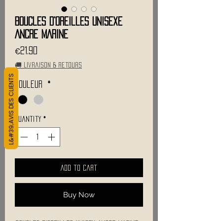
Boucles d'oreilles Unisexe
ANCRE MARINE
Price
€21.90
🚚 Livraison & retours
L&#39;AVIS DES CLIENTS
Couleur
*
Quantity
*
Add to Cart
Buy Now