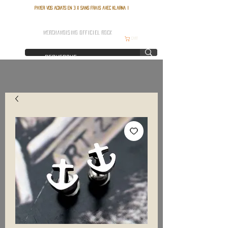
Payer vos achats en 3 x sans frais avec Klarna !
FRANCE ROCK SHOP
MERCHANDISING OFFICIEL ROCK
Cart