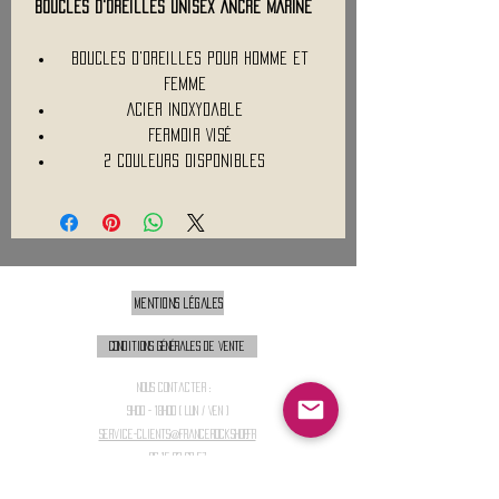
Boucles d'oreilles Unisex ANCRE MARINE
Boucles d'oreilles pour homme et
Femme
Acier Inoxydable
Fermoir Visé
2 Couleurs disponibles
Mentions légales
Conditions générales de vente
Nous contacter :
9h00 - 18H00 ( Lun / Ven )
Service-clients@francerockshop.fr
06 15 82 60 57