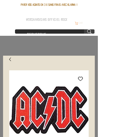
Payer vos achats en 3 x sans frais avec Klarna !
FRANCE ROCK SHOP
MERCHANDISING OFFICIEL ROCK
Cart