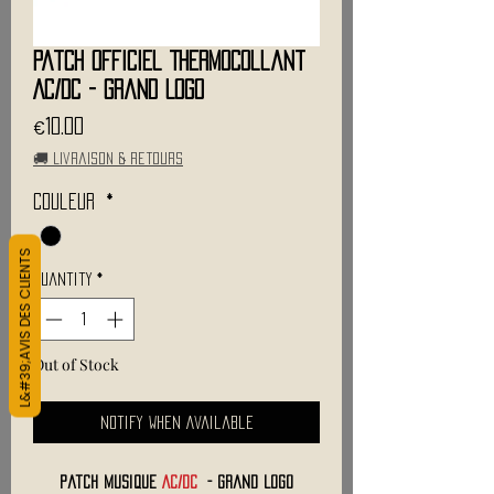
Patch Officiel Thermocollant
AC/DC - Grand Logo
Price
€10.00
🚚 Livraison & retours
Couleur
*
L&#39;AVIS DES CLIENTS
Quantity
*
Out of Stock
Notify When Available
Patch Musique
AC/DC
- Grand Logo