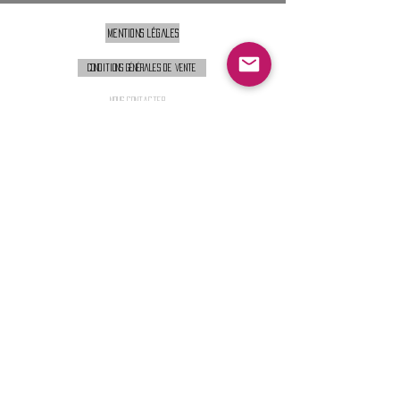
Mentions légales
Conditions générales de vente
Nous contacter :
9h00 - 18H00 ( Lun / Ven )
Service-clients@francerockshop.fr
06 15 82 60 57
Siège Social :
FRANCE ROCK SHOP
69 Rue des Remparts
26300
CHATEAUNEUF-SUR-ISÈRE
S'abonner :
Entrer votre email
Envoi